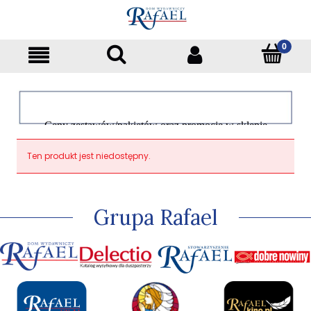
Ceny zestawów/pakietów oraz promocje w sklepie
dotyczą tylko klientów indywidualnych
Ten produkt jest niedostępny.
Grupa Rafael