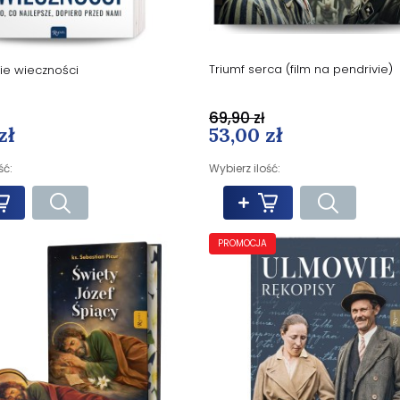
Triumf serca (film na pendrivie)
e wieczności
69,90 zł
53,00 zł
zł
Wybierz ilość:
ść:
PROMOCJA