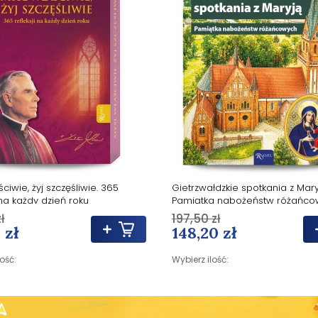
ciwie, żyj szczęśliwie. 365
Gietrzwałdzkie spotkania z Mary
 na każdy dzień roku
Pamiątka nabożeństw różańco
ł
197,50 zł
 zł
148,20 zł
lość:
Wybierz ilość: