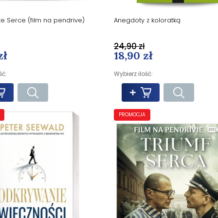
ze Serce (film na pendrive)
Anegdoty z koloratką
24,90 zł
zł
18,90 zł
ść:
Wybierz ilość:
PROMOCJA