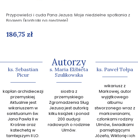
Przypowieści i cuda Pana Jezusa. Moje niedzielne spotkania z
Bogiem (kontrolki na niedzielę)
186,75 zł
Autorzy
ks. Sebastian
s. Maria Elżbieta
ks. Paweł Tołpa
Picur
Szulikowska
abp Gr
wikariusz z
kapłan archidiecezji
siostra z
Markowej, autor
zn
przemyskiej.
przemyskiego
wyjątkowego
kaznodz
Aktualnie jest
Zgromadzenia Sług
albumu
książek
wikariuszem w
Jezusa jest autorką
stworzonego wraz z
sanktuarium św.
kilku książek i ponad
markowianami,
przew
Jana Pawła II w
200 audycji
członkami rodziny
zespoł
Krośnie oraz
radiowych o rodzinie
Ulmów, świadkami
Ewan
katechetą w
Ulmów.
pamiętającymi
tamtejszym II LO.
Józefa, Wiktorię i ich