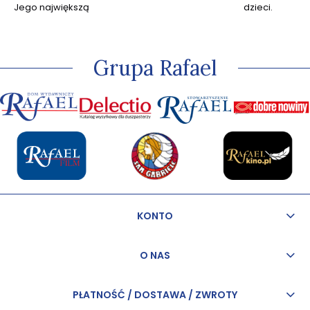
Jego największą
dzieci.
pasją jest
kapłaństwo, przez
które w sposób
szczególny może
Grupa Rafael
odkrywać miłość
Jezusa.
KONTO
O NAS
PŁATNOŚĆ / DOSTAWA / ZWROTY