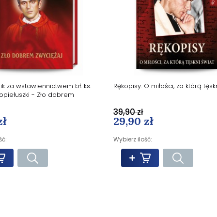
ik za wstawiennictwem bł. ks.
Rękopisy. O miłości, za którą tęsk
opiełuszki - Zło dobrem
39,90 zł
zł
29,90 zł
ść:
Wybierz ilość: