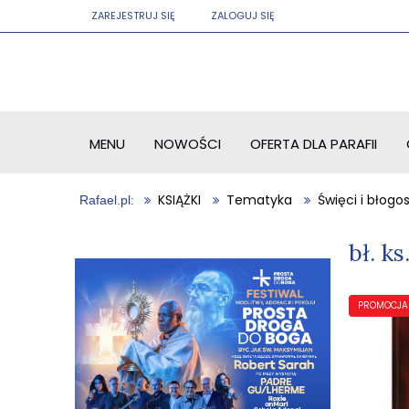
ZAREJESTRUJ SIĘ
ZALOGUJ SIĘ
MENU
NOWOŚCI
OFERTA DLA PARAFII
KSIĄŻKI
Tematyka
Święci i błogo
bł. k
PROMOCJA