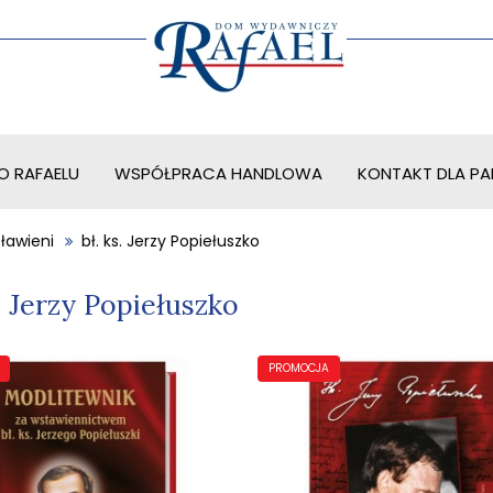
O RAFAELU
WSPÓŁPRACA HANDLOWA
KONTAKT DLA PAR
sławieni
bł. ks. Jerzy Popiełuszko
s. Jerzy Popiełuszko
PROMOCJA