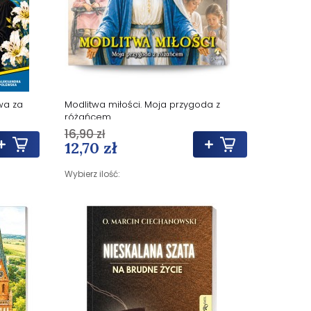
wa za
Modlitwa miłości. Moja przygoda z
różańcem
16,90 zł
12,70 zł
Wybierz ilość: