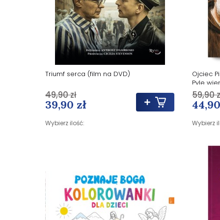
Triumf serca (film na DVD)
Ojciec P
Pyle wie
rodzicó
49,90 zł
59,90 z
39,90 zł
44,90
Wybierz ilość:
Wybierz i