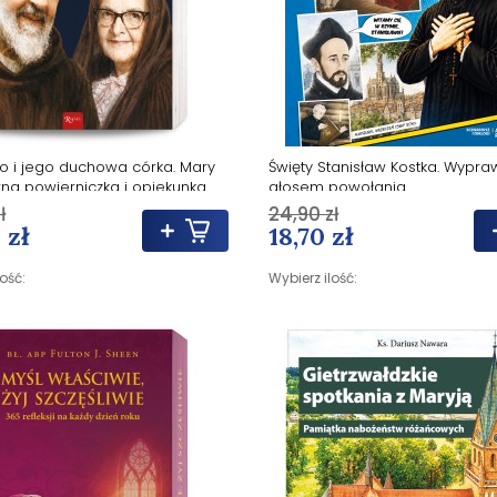
io i jego duchowa córka. Mary
Święty Stanisław Kostka. Wypra
rna powierniczka i opiekunka
głosem powołania
w
ł
24,90 zł
 zł
18,70 zł
lość:
Wybierz ilość: