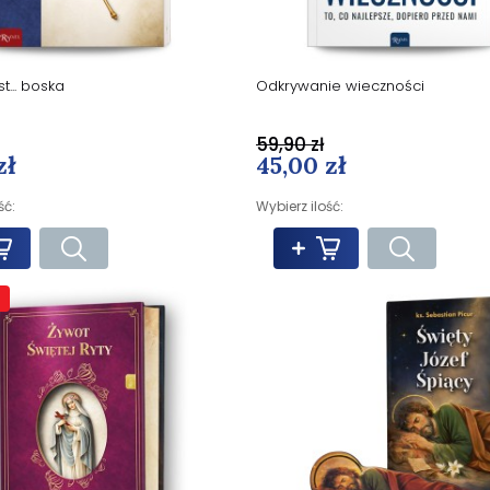
t... boska
Odkrywanie wieczności
59,90 zł
zł
45,00 zł
ść:
Wybierz ilość: