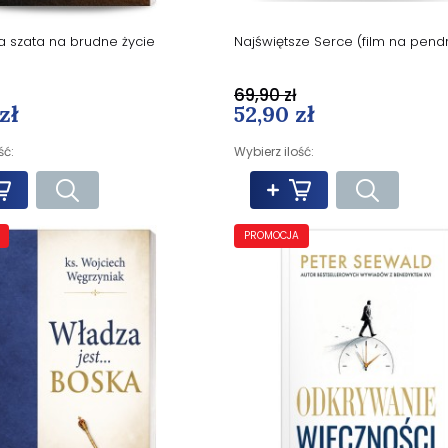
Najświętsze Serce (film na pendr
a szata na brudne życie
69,90 zł
52,90 zł
zł
Wybierz ilość:
ść:
PROMOCJA