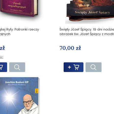
tej Ryty. Patronki rzeczy
Święty Józef Śpiący. 19 dni nadzie
ajnych
obrazek św. Józef Śpiący z modl
zł
70,00 zł
ść: