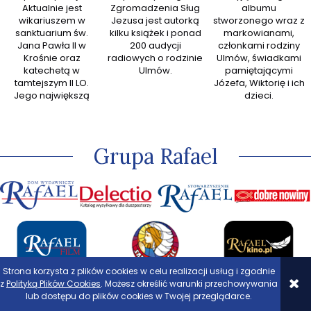
Aktualnie jest
Zgromadzenia Sług
albumu
książek
wikariuszem w
Jezusa jest autorką
stworzonego wraz z
sanktuarium św.
kilku książek i ponad
markowianami,
przew
Jana Pawła II w
200 audycji
członkami rodziny
zespoł
Krośnie oraz
radiowych o rodzinie
Ulmów, świadkami
Ewan
katechetą w
Ulmów.
pamiętającymi
tamtejszym II LO.
Józefa, Wiktorię i ich
Jego największą
dzieci.
pasją jest
kapłaństwo, przez
które w sposób
szczególny może
Grupa Rafael
odkrywać miłość
Jezusa.
Strona korzysta z plików cookies w celu realizacji usług i zgodnie
z
Polityką Plików Cookies
. Możesz określić warunki przechowywania
lub dostępu do plików cookies w Twojej przeglądarce.
KONTO