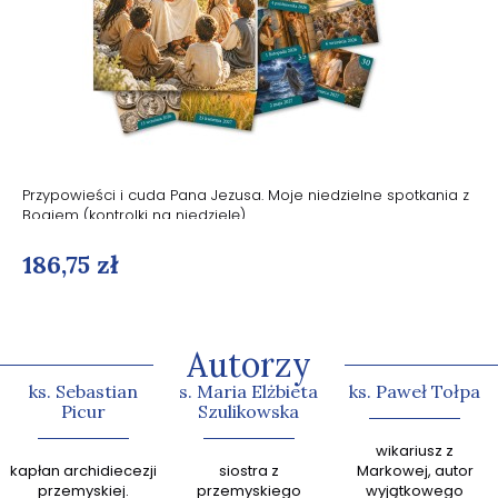
Przypowieści i cuda Pana Jezusa. Moje niedzielne spotkania z
Bogiem (kontrolki na niedzielę)
186,75 zł
Autorzy
ks. Sebastian
s. Maria Elżbieta
ks. Paweł Tołpa
Picur
Szulikowska
abp Gr
wikariusz z
kapłan archidiecezji
siostra z
Markowej, autor
zn
przemyskiej.
przemyskiego
wyjątkowego
kaznodz