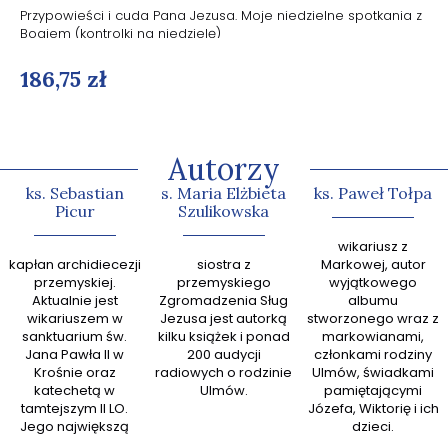
Przypowieści i cuda Pana Jezusa. Moje niedzielne spotkania z
Bogiem (kontrolki na niedzielę)
186,75 zł
Autorzy
ks. Sebastian
s. Maria Elżbieta
ks. Paweł Tołpa
Picur
Szulikowska
abp Gr
wikariusz z
kapłan archidiecezji
siostra z
Markowej, autor
zn
przemyskiej.
przemyskiego
wyjątkowego
kaznodz
Aktualnie jest
Zgromadzenia Sług
albumu
książek
wikariuszem w
Jezusa jest autorką
stworzonego wraz z
sanktuarium św.
kilku książek i ponad
markowianami,
przew
Jana Pawła II w
200 audycji
członkami rodziny
zespoł
Krośnie oraz
radiowych o rodzinie
Ulmów, świadkami
Ewan
katechetą w
Ulmów.
pamiętającymi
tamtejszym II LO.
Józefa, Wiktorię i ich
Jego największą
dzieci.
pasją jest