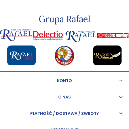
kapłaństwo, przez
które w sposób
szczególny może
Grupa Rafael
odkrywać miłość
Jezusa.
KONTO
O NAS
PŁATNOŚĆ / DOSTAWA / ZWROTY