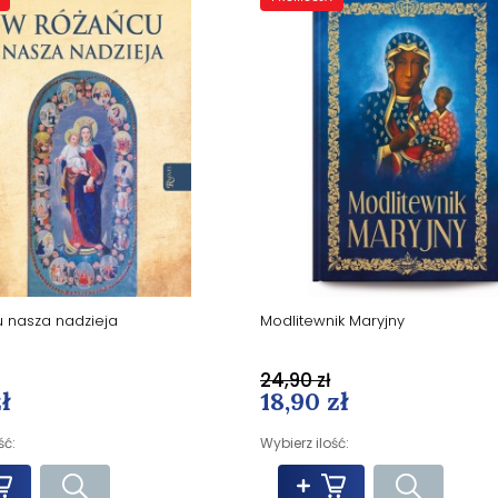
 nasza nadzieja
Modlitewnik Maryjny
24,90 zł
ł
18,90 zł
ść:
Wybierz ilość: