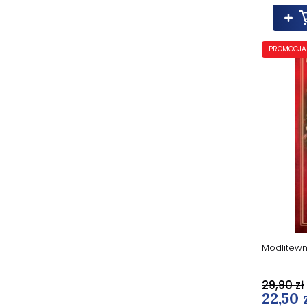
PROMOCJA
Modlitewni
29,90 zł
22,50 