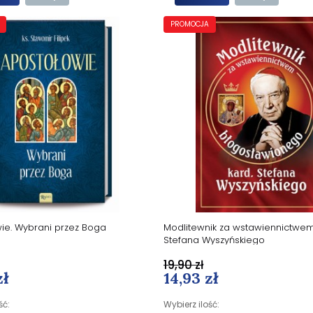
PROMOCJA
ie. Wybrani przez Boga
Modlitewnik za wstawiennictwem 
Stefana Wyszyńskiego
19,90 zł
zł
14,93 zł
ść:
Wybierz ilość: