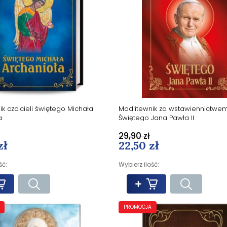
k czcicieli świętego Michała
Modlitewnik za wstawiennictwe
a
Świętego Jana Pawła II
29,90 zł
zł
22,50 zł
ść:
Wybierz ilość:
PROMOCJA