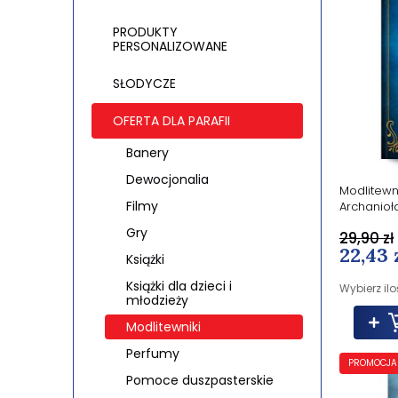
PRODUKTY
PERSONALIZOWANE
SŁODYCZE
OFERTA DLA PARAFII
Banery
Dewocjonalia
Modlitewni
Filmy
Archanioł
Gry
29,90 zł
22,43 
Książki
Książki dla dzieci i
Wybierz ilo
młodzieży
Modlitewniki
Perfumy
PROMOCJA
Pomoce duszpasterskie