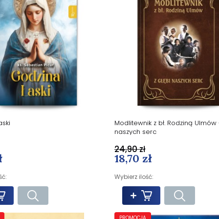
aski
Modlitewnik z bł. Rodziną Ulmów 
naszych serc
24,90 zł
ł
18,70 zł
ść:
Wybierz ilość:
PROMOCJA