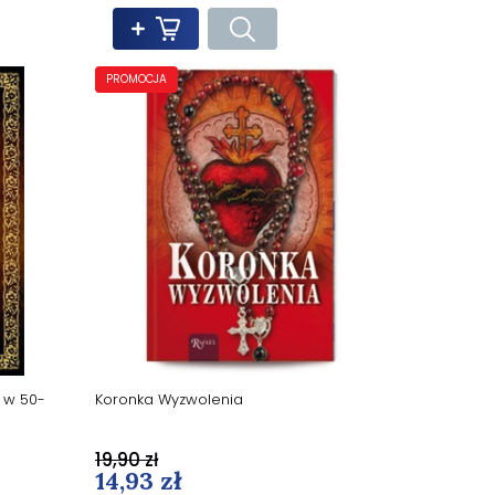
PROMOCJA
o w 50-
Koronka Wyzwolenia
19,90 zł
14,93 zł