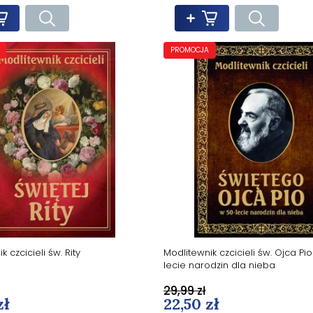
PROMOCJA
k czcicieli św. Rity
Modlitewnik czcicieli św. Ojca Pi
lecie narodzin dla nieba
29,99 zł
zł
22,50 zł