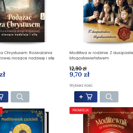
a Chrystusem. Rozważania
Modlitwa w rodzinie. Z duszpast
żowej niosące nadzieję i siłę
błogosławieństwem
12,90 zł
zł
9,70 zł
Wybierz ilość:
PROMOCJA