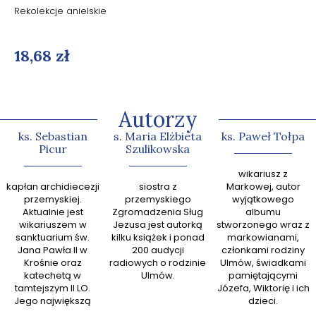
Rekolekcje anielskie
18,68 zł
Autorzy
ks. Sebastian
s. Maria Elżbieta
ks. Paweł Tołpa
Picur
Szulikowska
abp Gr
wikariusz z
kapłan archidiecezji
siostra z
Markowej, autor
zn
przemyskiej.
przemyskiego
wyjątkowego
kaznodz
Aktualnie jest
Zgromadzenia Sług
albumu
książek
wikariuszem w
Jezusa jest autorką
stworzonego wraz z
sanktuarium św.
kilku książek i ponad
markowianami,
przew
Jana Pawła II w
200 audycji
członkami rodziny
zespoł
Krośnie oraz
radiowych o rodzinie
Ulmów, świadkami
Ewan
katechetą w
Ulmów.
pamiętającymi
tamtejszym II LO.
Józefa, Wiktorię i ich
Jego największą
dzieci.
pasją jest