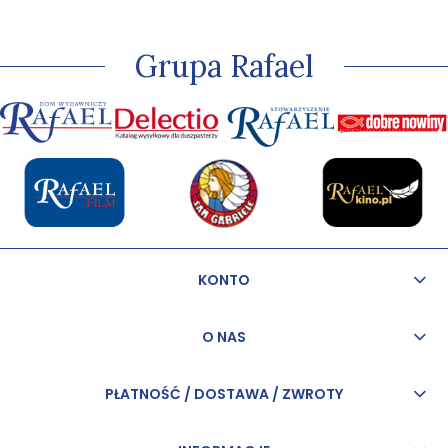
kapłaństwo, przez
które w sposób
szczególny może
Grupa Rafael
odkrywać miłość
Jezusa.
KONTO
O NAS
PŁATNOŚĆ / DOSTAWA / ZWROTY