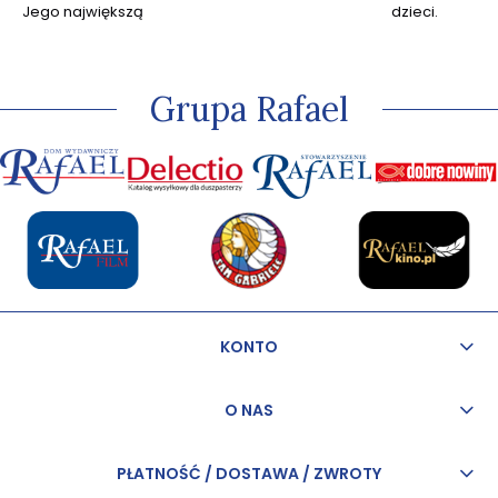
Jego największą
dzieci.
pasją jest
kapłaństwo, przez
które w sposób
szczególny może
Grupa Rafael
odkrywać miłość
Jezusa.
KONTO
O NAS
PŁATNOŚĆ / DOSTAWA / ZWROTY