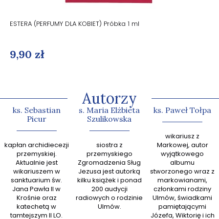
ESTERA (PERFUMY DLA KOBIET) Próbka 1 ml
9,90 zł
Autorzy
ks. Sebastian
s. Maria Elżbieta
ks. Paweł Tołpa
Picur
Szulikowska
abp Gr
wikariusz z
kapłan archidiecezji
siostra z
Markowej, autor
zn
przemyskiej.
przemyskiego
wyjątkowego
kaznodz
Aktualnie jest
Zgromadzenia Sług
albumu
książek
wikariuszem w
Jezusa jest autorką
stworzonego wraz z
sanktuarium św.
kilku książek i ponad
markowianami,
przew
Jana Pawła II w
200 audycji
członkami rodziny
zespoł
Krośnie oraz
radiowych o rodzinie
Ulmów, świadkami
Ewan
katechetą w
Ulmów.
pamiętającymi
tamtejszym II LO.
Józefa, Wiktorię i ich