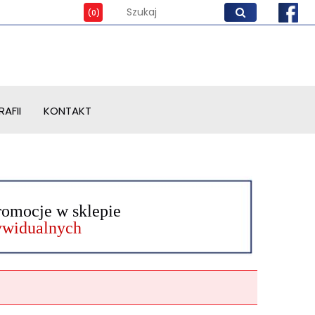
AFII
KONTAKT
romocje w sklepie
dywidualnych