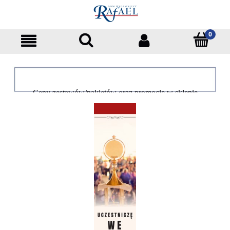
Ceny zestawów/pakietów oraz promocje w sklepie
dotyczą tylko klientów indywidualnych