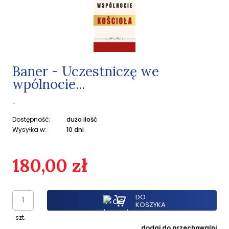
Baner - Uczestniczę we
wpólnocie...
-
Dostępność:
duża ilość
Wysyłka w:
10 dni
180,00 zł
DO
KOSZYKA
szt.
dodaj do przechowalni