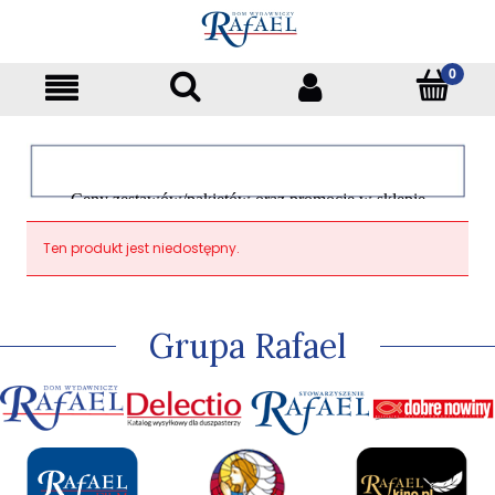
Ceny zestawów/pakietów oraz promocje w sklepie
dotyczą tylko klientów indywidualnych
Ten produkt jest niedostępny.
Grupa Rafael