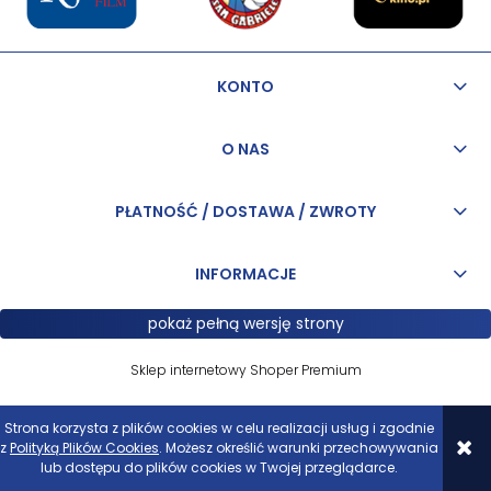
KONTO
O NAS
PŁATNOŚĆ / DOSTAWA / ZWROTY
INFORMACJE
pokaż pełną wersję strony
Sklep internetowy Shoper Premium
Strona korzysta z plików cookies w celu realizacji usług i zgodnie
z
Polityką Plików Cookies
. Możesz określić warunki przechowywania
lub dostępu do plików cookies w Twojej przeglądarce.