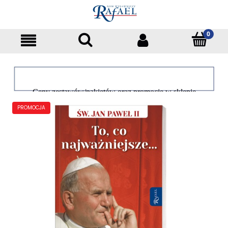
Ceny zestawów/pakietów oraz promocje w sklepie
dotyczą tylko klientów indywidualnych
PROMOCJA