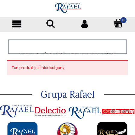
Ceny zestawów/pakietów oraz promocje w sklepie
dotyczą tylko klientów indywidualnych
Ten produkt jest niedostępny.
Grupa Rafael