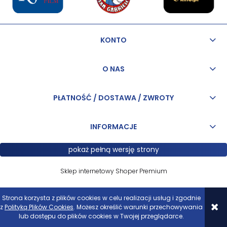
KONTO
O NAS
PŁATNOŚĆ / DOSTAWA / ZWROTY
INFORMACJE
pokaż pełną wersję strony
Sklep internetowy Shoper Premium
Strona korzysta z plików cookies w celu realizacji usług i zgodnie
z
Polityką Plików Cookies
. Możesz określić warunki przechowywania
lub dostępu do plików cookies w Twojej przeglądarce.