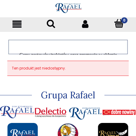
Ceny zestawów/pakietów oraz promocje w sklepie
dotyczą tylko klientów indywidualnych
Ten produkt jest niedostępny.
Grupa Rafael