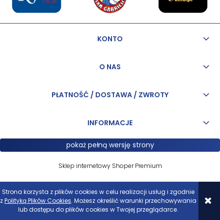
KONTO
O NAS
PŁATNOŚĆ / DOSTAWA / ZWROTY
INFORMACJE
pokaż pełną wersję strony
Sklep internetowy Shoper Premium
Strona korzysta z plików cookies w celu realizacji usług i zgodnie
z
Polityką Plików Cookies
. Możesz określić warunki przechowywania
lub dostępu do plików cookies w Twojej przeglądarce.