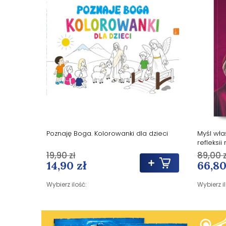
Poznaję Boga. Kolorowanki dla dzieci
Myśl właś
refleksji
19,90 zł
89,00 z
14,90 zł
66,80
Wybierz ilość:
Wybierz i