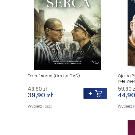
Triumf serca (film na DVD)
Ojciec P
Pyle wie
rodzicó
49,90 zł
59,90 z
39,90 zł
44,90
Wybierz ilość:
Wybierz i