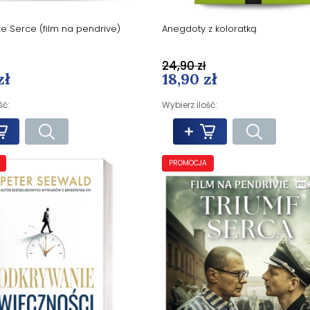
ze Serce (film na pendrive)
Anegdoty z koloratką
24,90 zł
zł
18,90 zł
ść:
Wybierz ilość:
PROMOCJA