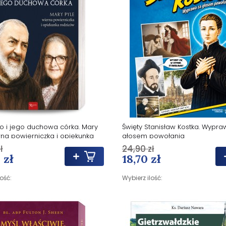
io i jego duchowa córka. Mary
Święty Stanisław Kostka. Wypra
rna powierniczka i opiekunka
głosem powołania
w
ł
24,90 zł
 zł
18,70 zł
lość:
Wybierz ilość: