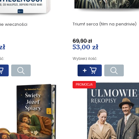
Triumf serca (film na pendrivie)
e wieczności
69,90 zł
53,00 zł
zł
Wybierz ilość:
ść:
PROMOCJA