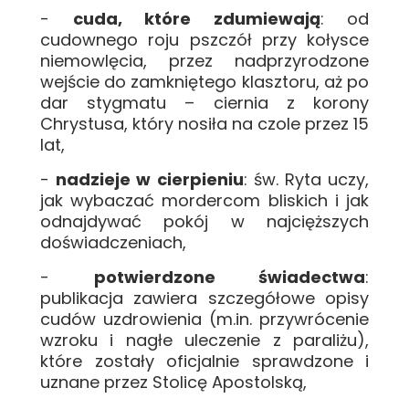
-
cuda, które zdumiewają
: od
cudownego roju pszczół przy kołysce
niemowlęcia, przez nadprzyrodzone
wejście do zamkniętego klasztoru, aż po
dar stygmatu – ciernia z korony
Chrystusa, który nosiła na czole przez 15
lat,
-
nadzieje w cierpieniu
: św. Ryta uczy,
jak wybaczać mordercom bliskich i jak
odnajdywać pokój w najcięższych
doświadczeniach,
-
potwierdzone świadectwa
:
publikacja zawiera szczegółowe opisy
cudów uzdrowienia (m.in. przywrócenie
wzroku i nagłe uleczenie z paraliżu),
które zostały oficjalnie sprawdzone i
uznane przez Stolicę Apostolską,