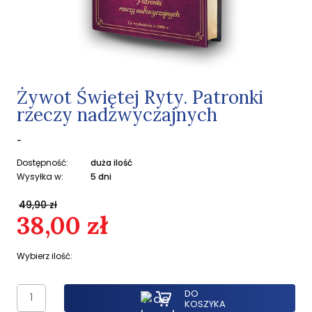
Żywot Świętej Ryty. Patronki
rzeczy nadzwyczajnych
-
Dostępność:
duża ilość
Wysyłka w:
5 dni
49,90 zł
38,00 zł
Wybierz ilość:
DO
KOSZYKA