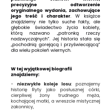
precyzyjne odtworzenie
oryginalnego wydania, zachowujące
jego treść i charakter
.
W książce
z
najdziemy
nie tylko such
e
fakty
, ale
głębokie świadectwo życia kobiety,
któr
ą
nazwano
„
p
atronką rzeczy
nadzwyczajnych”.
J
ej historia stała się
„pochodnią gorejącą i przyświecającą”
dla
wielu
pokoleń wiernych.
W tej wyjątkowej biografii
znajdziemy:
-
niezwykłe koleje losu
: poznajemy
historię Ryty jako posłusznej córki,
cierpliwej żony trudnego męża,
kochającej matki, a wreszcie mistycznej
zakonnicy,