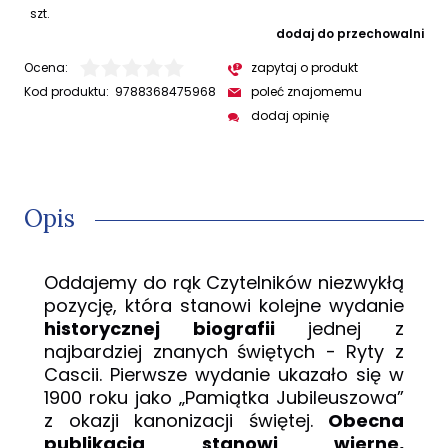
szt.
dodaj do przechowalni
Ocena:
zapytaj o produkt
Kod produktu:
9788368475968
poleć znajomemu
dodaj opinię
Opis
Oddajemy do rąk
C
zytelników
niezwykłą
pozycję, która stanowi kolejne wydanie
historycznej biografii
jednej z
najb
ardziej
znanych
świętych -
Ryty z
Cascii.
Pierwsze wydanie ukazało się w
1900 roku jako „Pamiątka Jubileuszowa”
z okazji kanonizacji świętej.
Obecna
publikacja stanowi wierne,