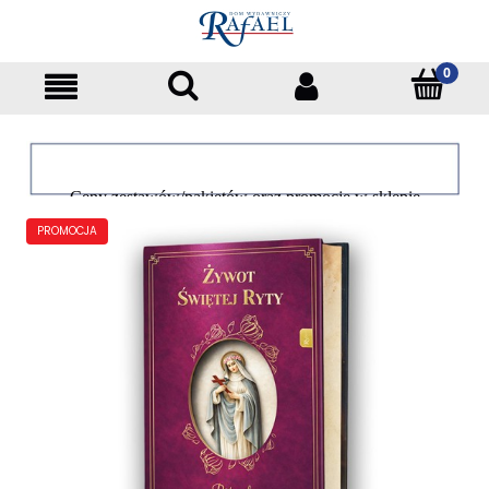
Ceny zestawów/pakietów oraz promocje w sklepie
dotyczą tylko klientów indywidualnych
PROMOCJA