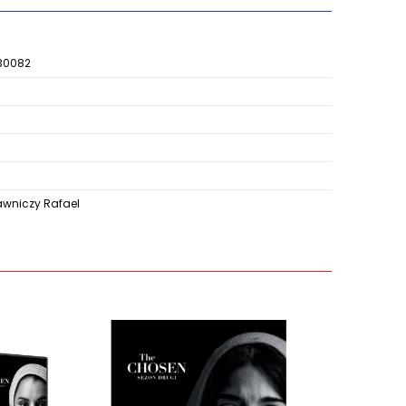
30082
niczy Rafael