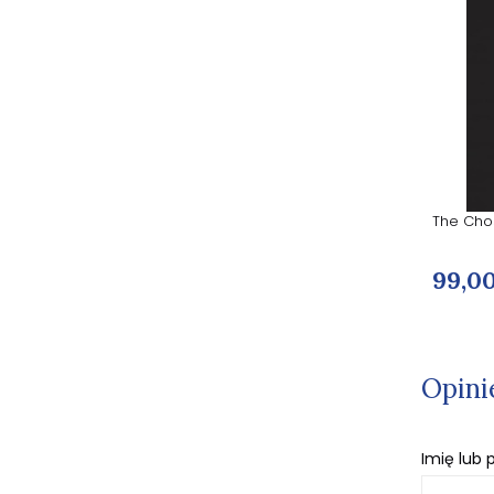
The Chosen. Sezon pierwszy na DVD
The Cho
99,00 zł
99,00
Opini
Imię lub