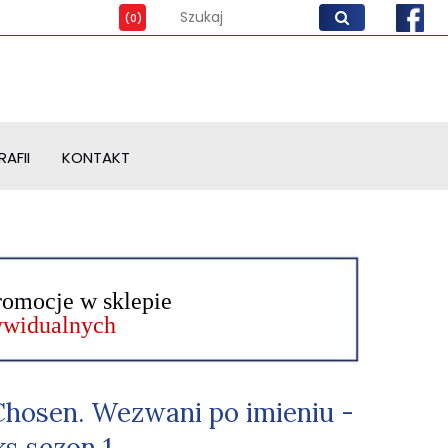
AFII
KONTAKT
romocje w sklepie
dywidualnych
Chosen. Wezwani po imieniu -
s sezon 1