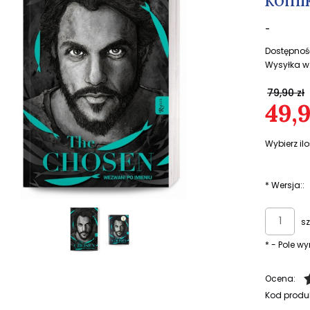
-
Dostępnoś
Wysyłka w
79,90 zł
49,9
Wybierz ilo
*
Wersja::
sz
*
- Pole 
Ocena:
Kod produ