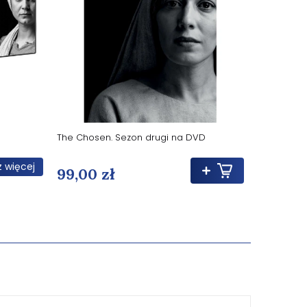
The Chosen. Sezon drugi na DVD
The Chosen
 więcej
99,00 zł
180,00