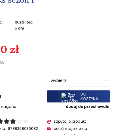
ć:
duża ilość
:
5 dni
0 zł
ść:
DO
t.
KOSZYKA
wymagane
dodaj do przechowalni
zapytaj o produkt
ktu:
9788368030082
poleć znajomemu