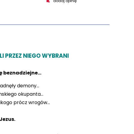
dodaj opinię
I PRZEZ NIEGO WYBRANI
 beznadziejne...
adnęły demony...
mskiego okupanta...
nikogo prócz wrogów...
 Jezus.