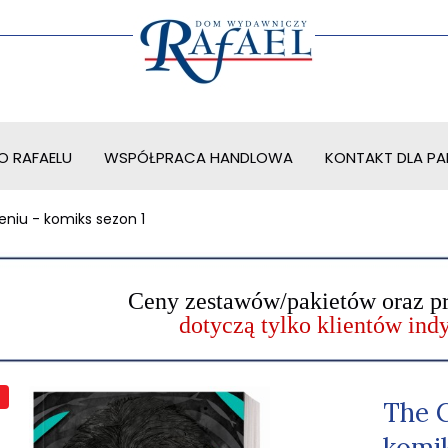
O RAFAELU
WSPÓŁPRACA HANDLOWA
KONTAKT DLA PAR
niu - komiks sezon 1
Ceny zestawów/pakietów oraz p
dotyczą tylko klientów in
The 
komik