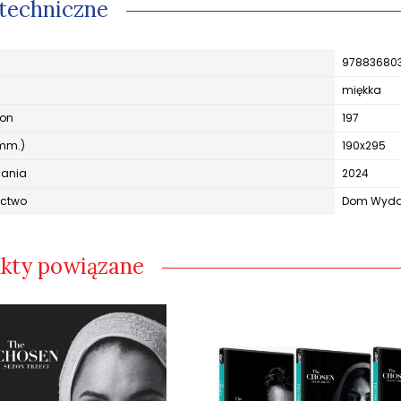
techniczne
97883680
miękka
ron
197
mm.)
190x295
dania
2024
ctwo
Dom Wydaw
kty powiązane