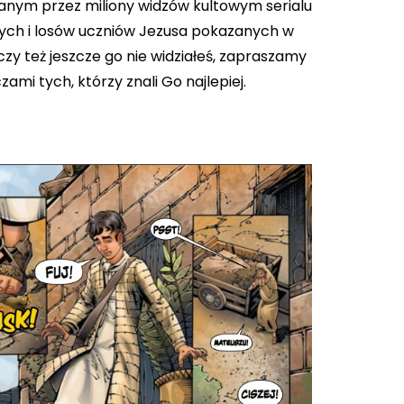
anym przez miliony widzów kultowym serialu
nych i losów uczniów Jezusa pokazanych w
 czy też jeszcze go nie widziałeś, zapraszamy
i tych, którzy znali Go najlepiej.