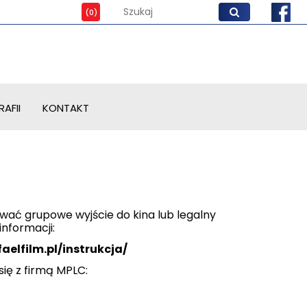
AFII
KONTAKT
ować grupowe wyjście do kina lub legalny
 informacji:
faelfilm.pl/instrukcja/
się z firmą MPLC: