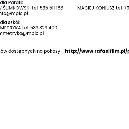
la Parafii:
 ŚLIMKOWSKI tel. 535 511 188 MACIEJ KONIUSZ tel. 79
info@mplc.pl
dla szkół:
METRYKA tel. 533 323 400
 mmetryka@mplc.pl
ilmów dostępnych na pokazy -
http://www.rafaelfilm.pl