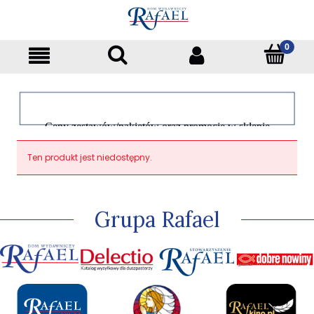
Ceny zestawów/pakietów oraz promocje w sklepie
dotyczą tylko klientów indywidualnych
Ten produkt jest niedostępny.
Grupa Rafael