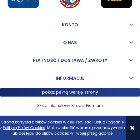
KONTO
O NAS
PŁATNOŚĆ / DOSTAWA / ZWROTY
INFORMACJE
pokaż pełną wersję strony
Sklep internetowy Shoper Premium
Strona korzysta z plików cookies w celu realizacji usług i zgodnie
z
Polityką Plików Cookies
. Możesz określić warunki przechowywania
lub dostępu do plików cookies w Twojej przeglądarce.