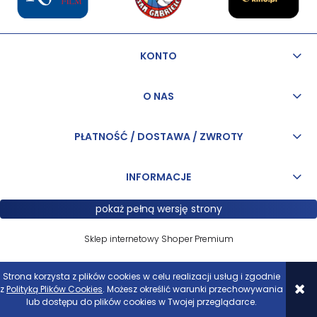
KONTO
O NAS
PŁATNOŚĆ / DOSTAWA / ZWROTY
INFORMACJE
pokaż pełną wersję strony
Sklep internetowy Shoper Premium
Strona korzysta z plików cookies w celu realizacji usług i zgodnie
z
Polityką Plików Cookies
. Możesz określić warunki przechowywania
lub dostępu do plików cookies w Twojej przeglądarce.