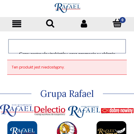
Ceny zestawów/pakietów oraz promocje w sklepie
dotyczą tylko klientów indywidualnych
Ten produkt jest niedostępny.
Grupa Rafael