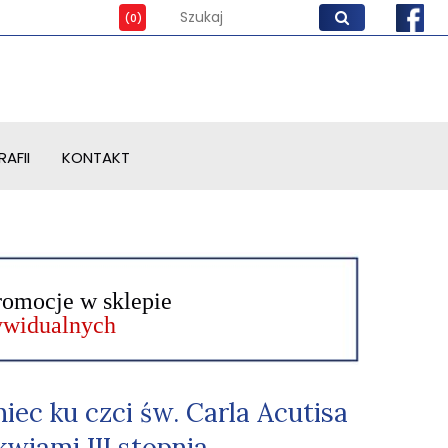
AFII
KONTAKT
romocje w sklepie
dywidualnych
iec ku czci św. Carla Acutisa
ikwiami III stopnia