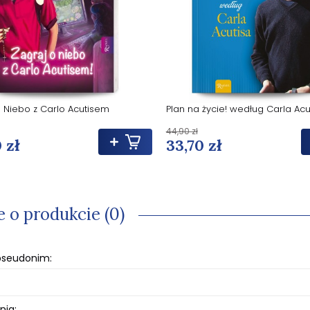
 Niebo z Carlo Acutisem
Plan na życie! według Carla Acu
44,90 zł
 zł
33,70 zł
e o produkcie (0)
 pseudonim:
nia: