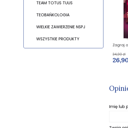
TEAM TOTUS TUUS
TEOBAŃKOLOGIA
WIELKIE ZAWIERZENIE NSPJ
WSZYSTKIE PRODUKTY
Karta św. Carlo Acutis
Zagraj o
4,90 zł
34,90 zł
3,70 zł
26,90
Opini
Imię lub
Twoja opi