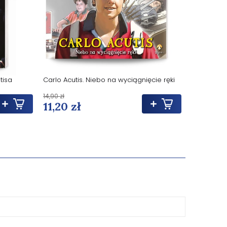
tisa
Carlo Acutis. Niebo na wyciągnięcie ręki
Niebo nie 
pendrive
14,90 zł
69,90 zł
11,20 zł
52,50 z