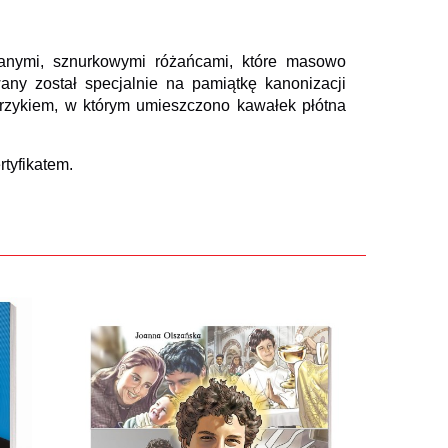
nianymi, sznurkowymi różańcami, które masowo
wany został specjalnie na pamiątkę kanonizacji
iarzykiem, w którym umieszczono kawałek płótna
tyfikatem.