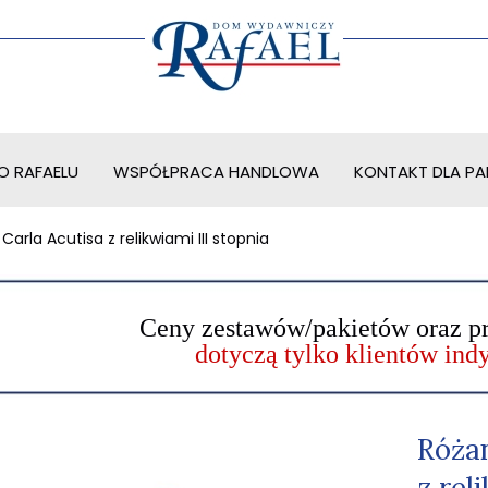
O RAFAELU
WSPÓŁPRACA HANDLOWA
KONTAKT DLA PAR
Carla Acutisa z relikwiami III stopnia
Ceny zestawów/pakietów oraz p
dotyczą tylko klientów in
Różan
z rel