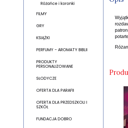
Różańce i koronki
FILMY
Wyjąt
rozdaw
GRY
patron
potart
KSIĄŻKI
Różani
PERFUMY - AROMATY BIBLII
PRODUKTY
PERSONALIZOWANE
Produ
SŁODYCZE
OFERTA DLA PARAFII
OFERTA DLA PRZEDSZKOLI I
SZKÓŁ
FUNDACJA DOBRO