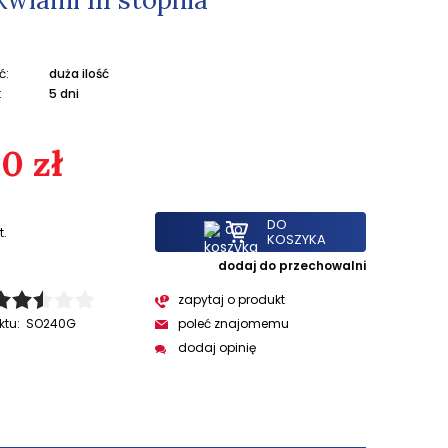
ć:
duża ilość
:
5 dni
0 zł
DO
t.
KOSZYKA
dodaj do przechowalni
zapytaj o produkt
ktu:
SO240G
poleć znajomemu
dodaj opinię