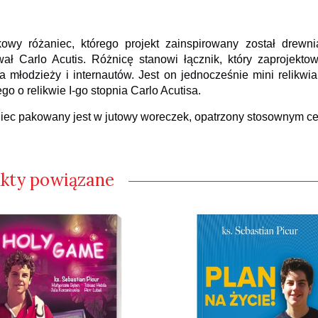
kowy różaniec, którego projekt zainspirowany został drew
ał Carlo Acutis. Różnicę stanowi łącznik, który zaprojekto
a młodzieży i internautów. Jest on jednocześnie mini relikw
ego o relikwie I-go stopnia Carlo Acutisa.
ec pakowany jest w jutowy woreczek, opatrzony stosownym cer
kty powiązane