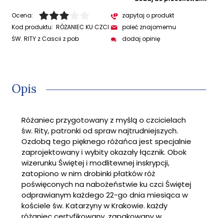
Ocena:
zapytaj o produkt
Kod produktu:
RÓŻANIEC KU CZCI
poleć znajomemu
ŚW. RITY z Cascii z pob
dodaj opinię
Opis
Różaniec przygotowany z myślą o czcicielach
św. Rity, patronki od spraw najtrudniejszych.
Ozdobą tego pięknego różańca jest specjalnie
zaprojektowany i wybity okazały łącznik. Obok
wizerunku Świętej i modlitewnej inskrypcji,
zatopiono w nim drobinki płatków róż
poświęconych na nabożeństwie ku czci Świętej
odprawianym każdego 22-go dnia miesiąca w
kościele św. Katarzyny w Krakowie. każdy
różaniec certyfikowany, zapakowany w