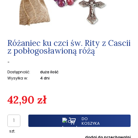
Różaniec ku czci św. Rity z Cascii
z pobłogosławioną różą
-
Dostępność:
duża ilość
Wysyłka w:
4 dni
42,90 zł
DO
KOSZYKA
szt.
dodaj do przechowalni