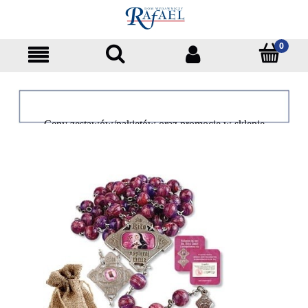
Ceny zestawów/pakietów oraz promocje w sklepie
dotyczą tylko klientów indywidualnych