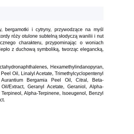
y, bergamotki i cytryny, przywodzące na myśl
dy róży otulone subtelną słodyczą wanilii i nut
ycznego charakteru, przypominając o woniach
ciepło z duchową symboliką, tworząc elegancką,
loctahydronaphthalenes, Hexamethylindanopyran,
Peel Oil, Linalyl Acetate, Trimethylcyclopentenyl
s Aurantium Bergamia Peel Oil, Citral, Beta-
l/Extract, Geranyl Acetate, Geraniol, Alpha-
 Terpineol, Alpha-Terpinene, Isoeugenol, Benzyl
ct.