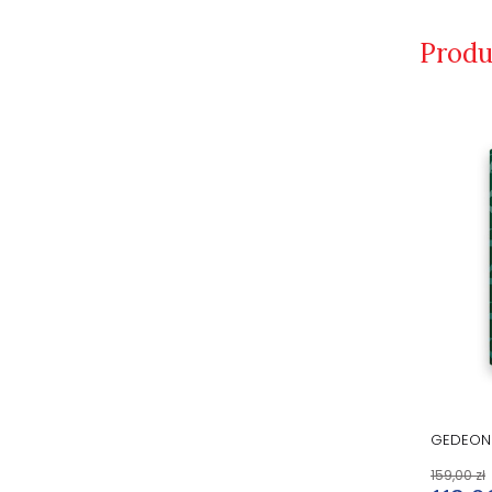
Produ
FUMUS SANCTUS 50 ml (PERFUMY DLA
GEDEON 
MĘŻCZYZN)
159,90 zł
159,00 zł