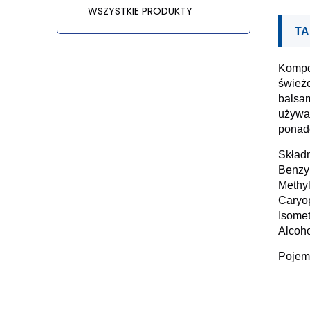
WSZYSTKIE PRODUKTY
TA
Kompo
świeżo
balsa
używan
ponad
Składn
Benzyl
Methy
Caryo
Isomet
Alcoho
Pojem