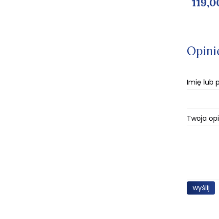
119,00 zł
119,0
Opini
Imię lub
Twoja opi
wyślij