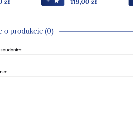
0 zł
119,00 zł
e o produkcie (0)
 pseudonim:
nia: