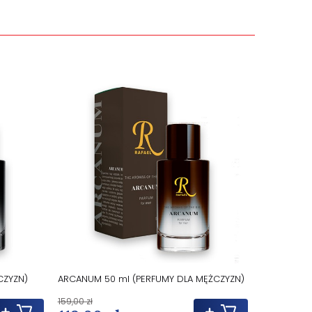
CZYZN)
ARCANUM 50 ml (PERFUMY DLA MĘŻCZYZN)
KALLAH 50 
159,00 zł
159,90 zł