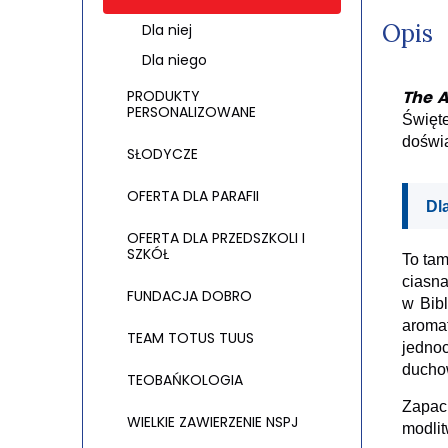
Opis
Dla niej
Dla niego
PRODUKTY
The A
PERSONALIZOWANE
Święte
doświa
SŁODYCZE
OFERTA DLA PARAFII
Dl
OFERTA DLA PRZEDSZKOLI I
SZKÓŁ
To tam
ciasna
FUNDACJA DOBRO
w Bibl
aroma
TEAM TOTUS TUUS
jedno
duchow
TEOBAŃKOLOGIA
Zapach
WIELKIE ZAWIERZENIE NSPJ
modlit