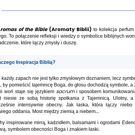
romas of the Bible
(Aromaty Biblii)
to kolekcja perfu
go. To połączenie refleksji i wiedzy o symbolice biblijnych wo
dczenie, które łączy zmysły i duszę.
aczego Inspiracja Biblią?
 każdy zapach nie jest tylko zmysłowym doznaniem, lecz symbol
, by pomieścić tajemnicę Boga, do głosu dochodzą symbole, a
sacrum
ii woń staje się językiem
i sposobem komunikowania 
t niesie ze sobą historię spotkania z Tajemnicą. Ulotny, a 
cześnie intensywnie obecny. Jak łaska, która łączy niebo 
ego oddania. Most między ziemią a niebem...
y inspirowane mirrą, kadzidłem, balsamami i ogrodami Edenu 
wą, symbolem obecności Boga i znakiem łaski.