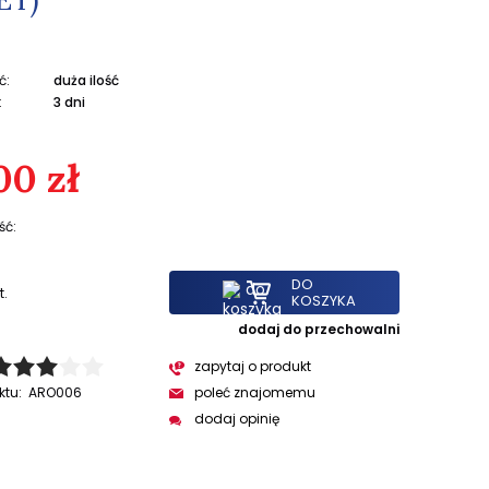
ć:
duża ilość
:
3 dni
00 zł
ść:
DO
t.
KOSZYKA
dodaj do przechowalni
zapytaj o produkt
ktu:
ARO006
poleć znajomemu
dodaj opinię