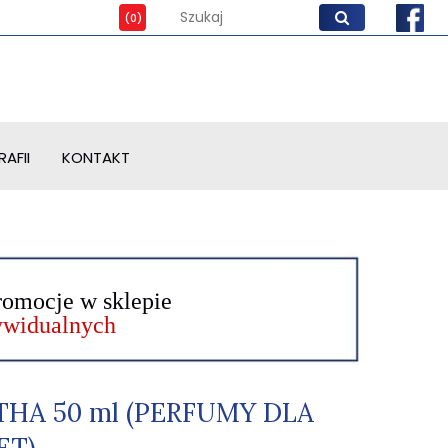
AFII
KONTAKT
romocje w sklepie
dywidualnych
THA 50 ml (PERFUMY DLA
ET)