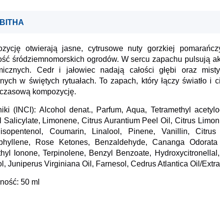
BITHA
zycję otwierają jasne, cytrusowe nuty gorzkiej pomarańcz
ść śródziemnomorskich ogrodów. W sercu zapachu pulsują akor
micznych. Cedr i jałowiec nadają całości głębi oraz mist
ych w świętych rytuałach. To zapach, który łączy światło i 
czasową kompozycję.
iki (INCI): Alcohol denat., Parfum, Aqua, Tetramethyl acety
 Salicylate, Limonene, Citrus Aurantium Peel Oil, Citrus Limon 
lisopentenol, Coumarin, Linalool, Pinene, Vanillin, Citru
phyllene, Rose Ketones, Benzaldehyde, Cananga Odorata Oi
hyl Ionone, Terpinolene, Benzyl Benzoate, Hydroxycitronellal,
l, Juniperus Virginiana Oil, Farnesol, Cedrus Atlantica Oil/Extra
ność: 50 ml