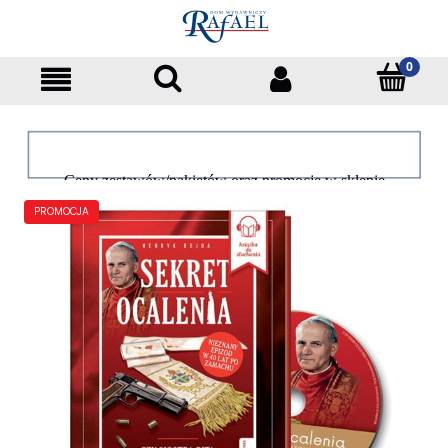
Ceny zestawów/pakietów oraz promocje w sklepie
dotyczą tylko klientów indywidualnych
PROMOCJA