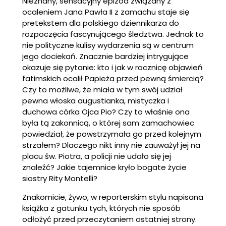
Nieznany, sensacyjny epizod związany z
ocaleniem Jana Pawła II z zamachu staje się
pretekstem dla polskiego dziennikarza do
rozpoczęcia fascynującego śledztwa. Jednak to
nie polityczne kulisy wydarzenia są w centrum
jego dociekań. Znacznie bardziej intrygujące
okazuje się pytanie: kto i jak w rocznicę objawień
fatimskich ocalił Papieża przed pewną śmiercią?
Czy to możliwe, że miała w tym swój udział
pewna włoska augustianka, mistyczka i
duchowa córka Ojca Pio? Czy to właśnie ona
była tą zakonnicą, o której sam zamachowiec
powiedział, że powstrzymała go przed kolejnym
strzałem? Dlaczego nikt inny nie zauważył jej na
placu św. Piotra, a policji nie udało się jej
znaleźć? Jakie tajemnice kryło bogate życie
siostry Rity Montelli?
Znakomicie, żywo, w reporterskim stylu napisana
książka z gatunku tych, których nie sposób
odłożyć przed przeczytaniem ostatniej strony.