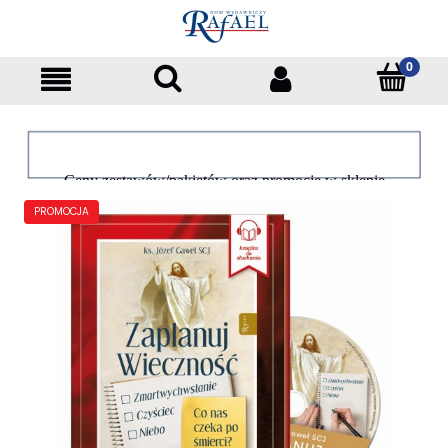
Ceny zestawów/pakietów oraz promocje w sklepie
dotyczą tylko klientów indywidualnych
PROMOCJA