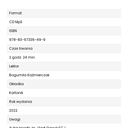
Format
CD Mp3
ISBN
978-83-67336-49-9
Czas trwania
2 godz. 24 min.
Lektor
Bogumiła Kaźmierczak
Okładka
Kartonik
Rok wydania
2022
Uwagi
Autor książki: ks Józef Gaweł SCJ