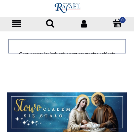
Ceny zestawów/pakietów oraz promocje w sklepie
dotyczą tylko klientów indywidualnych