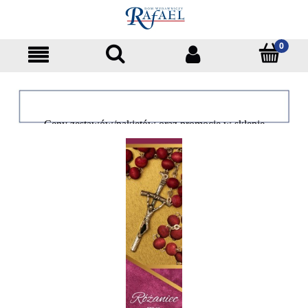
Ceny zestawów/pakietów oraz promocje w sklepie
dotyczą tylko klientów indywidualnych