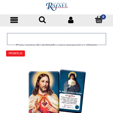
Ceny zestawów/pakietów oraz promocje w sklepie
dotyczą tylko klientów indywidualnych
PROMOCJA