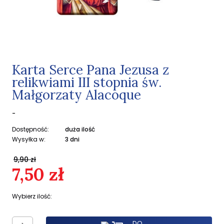
Karta Serce Pana Jezusa z
relikwiami III stopnia św.
Małgorzaty Alacoque
-
Dostępność:
duża ilość
Wysyłka w:
3 dni
9,90 zł
7,50 zł
Wybierz ilość:
DO