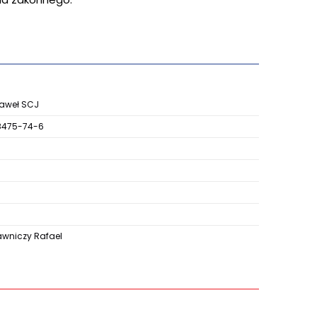
Gaweł SCJ
8475-74-6
niczy Rafael