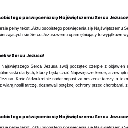
sobistego poświęcenia się Najświętszemu Sercu Jezus
rsie pełny tekst „Aktu osobistego poświęcenia się Najświętszemu
wierząjących się Sercu Jezusowemu upamiętniający to wyjątkowe wy
ek w Sercu Jezusa!
 Najświętszego Serca Jezusa swój początek czerpie z objawień ś
ólne łaski dla tych, którzy będą czcić Najświętsze Serce, a zewnę
Jezusa. Kościół dwukrotnie nadał odpust za noszenie tarczy, a lic
 z wiarą nosili tarczę, doznawali potężnej ochrony przed chorobami, 
sobistego poświęcenia się Najświętszemu Sercu Jezus
rsie pełny tekst „Aktu osobistego poświęcenia się Najświętszemu