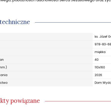
techniczne
ks. Józef 
978-83-6
miękka
ron
40
mm.)
110x160
dania
2026
ctwo
Dom Wydaw
kty powiązane