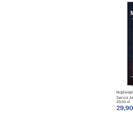
Dziewięć kroków do Serca Jezusa
Najświęt
Serca J
39,90 zł
19,90 zł
29,90