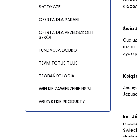
dla za
SŁODYCZE
OFERTA DLA PARAFII
Świa
OFERTA DLA PRZEDSZKOLI I
SZKÓŁ
Cud uz
rozpocz
FUNDACJA DOBRO
życie 
TEAM TOTUS TUUS
TEOBAŃKOLOGIA
Książ
Zachęc
WIELKIE ZAWIERZENIE NSPJ
Jezuso
WSZYSTKIE PRODUKTY
ks. J
magis
Świeck
ducho