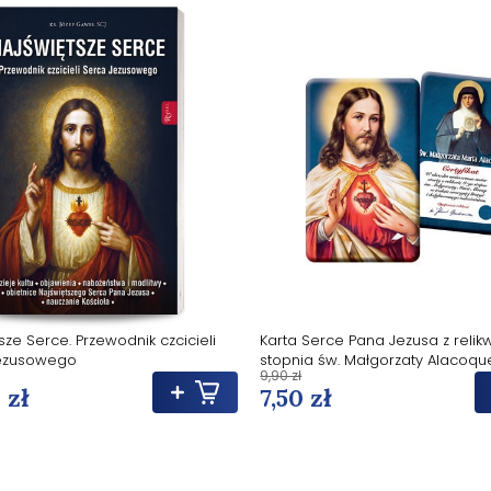
sze Serce. Przewodnik czcicieli
Karta Serce Pana Jezusa z relikwi
ezusowego
stopnia św. Małgorzaty Alacoqu
9,90 zł
 zł
7,50 zł