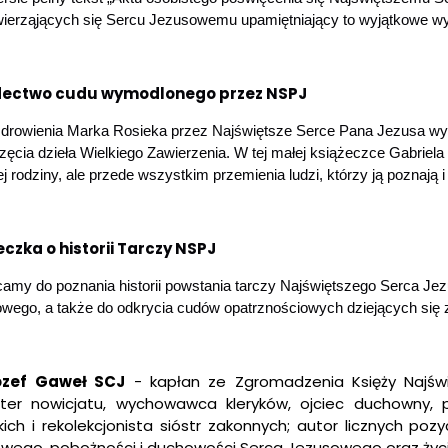
wierząjących się Sercu Jezusowemu upamiętniający to wyjątkowe wy
dectwo cudu wymodlonego przez NSPJ
drowienia Marka Rosieka przez Najświętsze Serce Pana Jezusa wymo
ęcia dzieła Wielkiego Zawierzenia. W tej małej książeczce Gabriela R
jej rodziny, ale przede wszystkim przemienia ludzi, którzy ją poznają
eczka o historii Tarczy NSPJ
amy do poznania historii powstania tarczy Najświętszego Serca Jezu
wego, a także do odkrycia cudów opatrznościowych dziejących się 
ózef Gaweł SC
J
- kapłan ze Zgromadzenia Księży Najświ
ter nowicjatu, wychowawca kleryków, ojciec duchowny, p
ich i rekolekcjonista sióstr zakonnych; autor licznych poz
wego, pobożności i duchowości Serca Jezusowego oraz życ