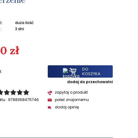
ć:
duża ilość
:
3 dni
0 zł
DO
t.
KOSZYKA
dodaj do przechowalni
zapytaj o produkt
ktu:
9788368475746
poleć znajomemu
dodaj opinię