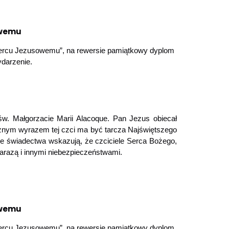
owemu
 Sercu Jezusowemu”, na rewersie pamiątkowy dyplom
darzenie.
w. Małgorzacie Marii Alacoque. Pan Jezus obiecał
trznym wyrazem tej czci ma być tarcza Najświętszego
zne świadectwa wskazują, że czciciele Serca Bożego,
zarazą i innymi niebezpieczeństwami.
owemu
 Sercu Jezusowemu”, na rewersie pamiątkowy dyplom