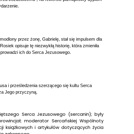
darzenie.
dlony przez żonę, Gabrielę, stał się impulsem dla
osiek opisuje tę niezwykłą historię, która zmieniła
 i prowadzi ich do Serca Jezusowego.
sa i prześledzenia szerzącego się kultu Serca
za Jego przyczyną.
ętszego Serca Jezusowego (sercanin); były
rowincjał; moderator Sercańskiej Wspólnoty
ycji książkowych i artykułów dotyczących życia
ia zakonnego.