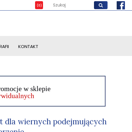
AFII
KONTAKT
romocje w sklepie
dywidualnych
et dla wiernych podejmujących
erzenie