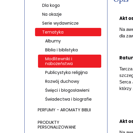
Dla kogo
Na okazje
Akt o
Serie wydawnicze
Na awe
Tematyka
dla za
Albumy
Biblia i biblistyka
Ratun
Modlitewniki i
nabożeństwa
Tarcza
Publicystyka religijna
szczeg
Rozwój duchowy
Serca 
którzy
Święci i błogosławieni
Świadectwa i biografie
PERFUMY - AROMATY BIBLII
Akt o
PRODUKTY
PERSONALIZOWANE
Na awe