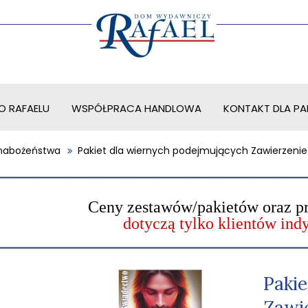
O RAFAELU
WSPÓŁPRACA HANDLOWA
KONTAKT DLA PAR
i nabożeństwa
Pakiet dla wiernych podejmujących Zawierzenie
Ceny zestawów/pakietów oraz p
dotyczą tylko klientów in
Paki
Zawi