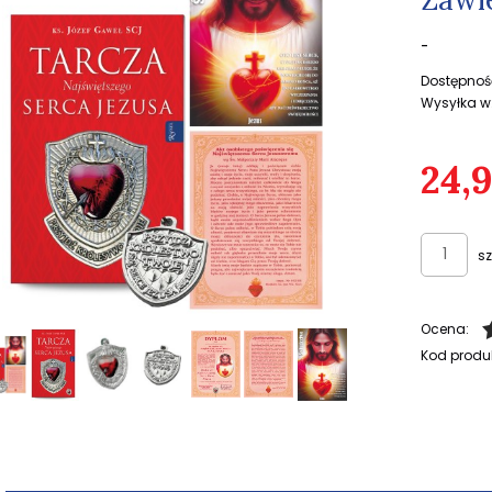
-
Dostępnoś
Wysyłka w
24,9
sz
Ocena:
Kod produ