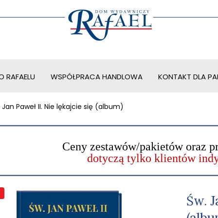
O RAFAELU
WSPÓŁPRACA HANDLOWA
KONTAKT DLA PAR
 Jan Paweł II. Nie lękajcie się (album)
Ceny zestawów/pakietów oraz p
dotyczą tylko klientów in
Św. J
(albu