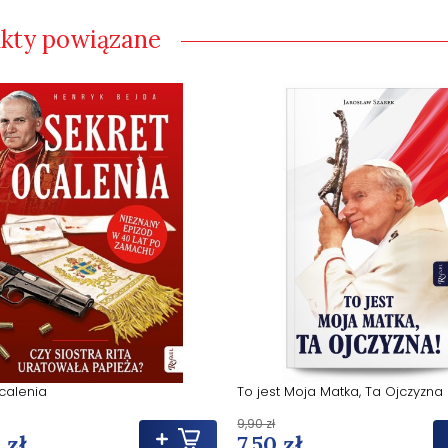
kty powiązane
calenia
To jest Moja Matka, Ta Ojczyzna 
9,90 zł
 zł
7,50 zł