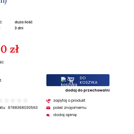
ć:
duża ilość
:
3 dni
0 zł
ść:
DO
t.
KOSZYKA
dodaj do przechowalni
zapytaj o produkt
ktu:
9788368030563
poleć znajomemu
dodaj opinię