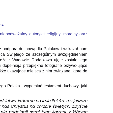
sa.
niepodważalny autorytet religijny, moralny oraz
się podporą duchową dla Polaków i wskazał nam
Ojca Świętego ze szczególnym uwzględnieniem
pieża z Wadowic. Dodatkowo ujęte zostało jego
i dopełniają przepiękne fotografie przywołujące
akże ukazujące miejsca z nim związane, które do
ego Polaka i wypełniać testament duchowy, jaki
zictwo, któremu na imię Polska, raz jeszcze
 w nas Chrystus na chrzcie świętym, abyście
ie nie podcinali sami tych korzeni, z których