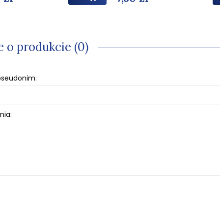
e o produkcie (0)
 pseudonim:
nia: