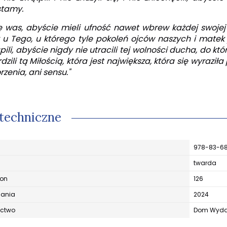
tamy.
ę was, abyście mieli ufność nawet wbrew każdej swojej
u Tego, u którego tyle pokoleń ojców naszych i matek 
pili, abyście nigdy nie utracili tej wolności ducha, do k
zili tą Miłością, która jest największa, która się wyraziła
rzenia, ani sensu."
techniczne
978-83-6
twarda
ron
126
dania
2024
ctwo
Dom Wydaw