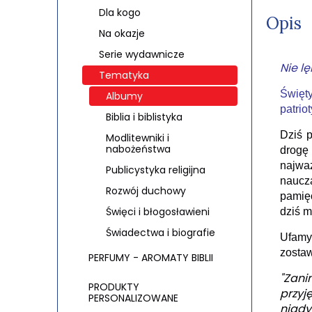
Dla kogo
Opis
Na okazje
Serie wydawnicze
Nie lę
Tematyka
Święty
Albumy
patrio
Biblia i biblistyka
Dziś 
Modlitewniki i
nabożeństwa
drogę
najwa
Publicystyka religijna
naucza
Rozwój duchowy
pamięć
Święci i błogosławieni
dziś 
Świadectwa i biografie
Ufamy,
zostaw
PERFUMY - AROMATY BIBLII
"Zani
PRODUKTY
przyj
PERSONALIZOWANE
nigdy