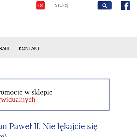
AFII
KONTAKT
romocje w sklepie
dywidualnych
an Paweł II. Nie lękajcie się
m)