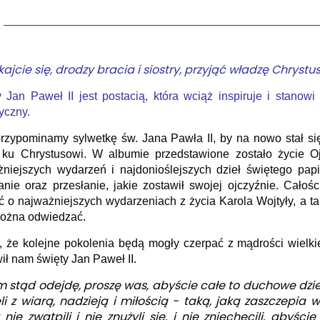
kajcie się, drodzy bracia i siostry, przyjąć władzę Chrystu
 Jan Paweł II jest postacią, która wciąż inspiruje i stanowi 
tyczny.
przypominamy sylwetkę św. Jana Pawła II, by na nowo stał 
 ku Chrystusowi. W albumie przedstawione zostało życie 
żniejszych wydarzeń i najdonioślejszych dzieł świętego pa
nie oraz przesłanie, jakie zostawił swojej ojczyźnie. Całośc
 o najważniejszych wydarzeniach z życia Karola Wojtyły, a t
można odwiedzać.
 że kolejne pokolenia będą mogły czerpać z mądrości wielki
ił nam święty Jan Paweł II.
m stąd odejdę, proszę was, abyście całe to duchowe dzied
ęli z wiarą, nadzieją i miłością - taką, jaką zaszczepia
 nie zwątpili i nie znużyli się, i nie zniechęcili, abyśc