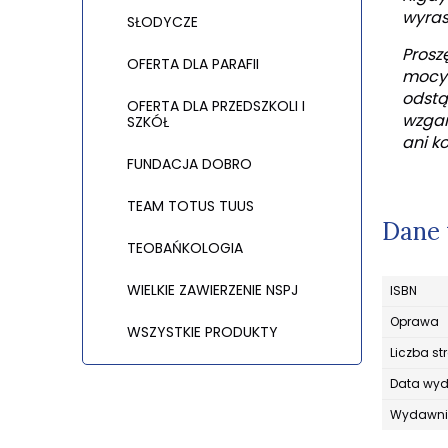
wyras
SŁODYCZE
Prosz
OFERTA DLA PARAFII
mocy 
odstą
OFERTA DLA PRZEDSZKOLI I
wzgard
SZKÓŁ
ani ko
FUNDACJA DOBRO
TEAM TOTUS TUUS
Dane 
TEOBAŃKOLOGIA
WIELKIE ZAWIERZENIE NSPJ
ISBN
Oprawa
WSZYSTKIE PRODUKTY
Liczba st
Data wy
Wydawni