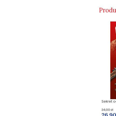
Produ
Św. Jan Paweł II. To, co najważniejsze...
Sekret o
39,90 zł
34,90 zł
29,90 zł
26,90