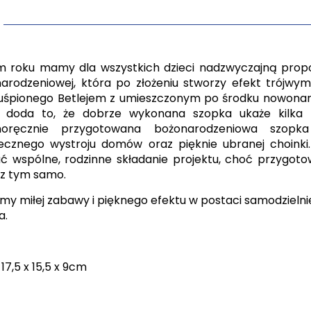
 roku mamy dla wszystkich dzieci nadzwyczajną propo
arodzeniowej, która po złożeniu stworzy efekt trójwy
uśpionego Betlejem z umieszczonym po środku nowon
u doda to, że dobrze wykonana szopka ukaże kilka p
noręcznie przygotowana bożonarodzeniowa szopka
ecznego wystroju domów oraz pięknie ubranej choink
ć wspólne, rodzinne składanie projektu, choć przygoto
 z tym samo.
my miłej zabawy i pięknego efektu w postaci samodziel
a.
17,5 x 15,5 x 9cm