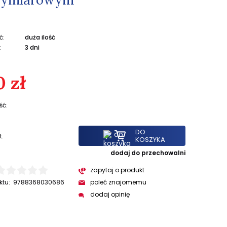
ć:
duża ilość
:
3 dni
0 zł
ść:
DO
t.
KOSZYKA
dodaj do przechowalni
zapytaj o produkt
ktu:
9788368030686
poleć znajomemu
dodaj opinię