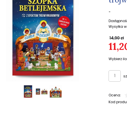
-
Dostępnoś
Wysyłka w
14,90 zł
11,2
Wybierz ilo
sz
Ocena:
Kod produ