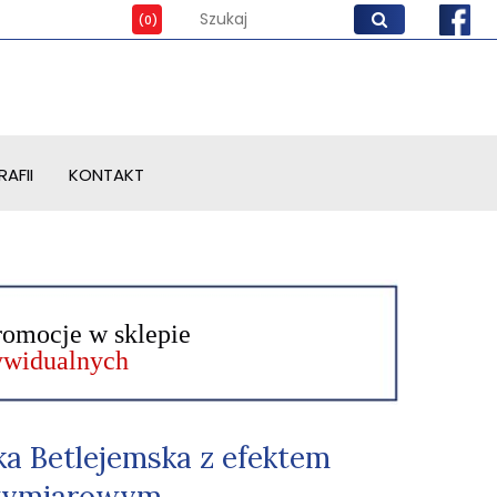
AFII
KONTAKT
romocje w sklepie
dywidualnych
ka Betlejemska z efektem
wymiarowym