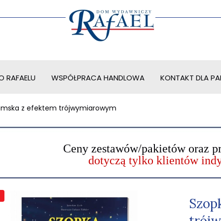
O RAFAELU
WSPÓŁPRACA HANDLOWA
KONTAKT DLA PAR
jemska z efektem trójwymiarowym
Ceny zestawów/pakietów oraz p
dotyczą tylko klientów in
Szop
trój