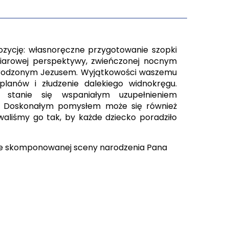
zycję: własnoręczne przygotowanie szopki
miarowej perspektywy, zwieńczonej nocnym
arodzonym Jezusem. Wyjątkowości waszemu
lanów i złudzenie dalekiego widnokręgu.
 stanie się wspaniałym uzupełnieniem
i. Doskonałym pomysłem może się również
waliśmy go tak, by każde dziecko poradziło
nie skomponowanej sceny narodzenia Pana