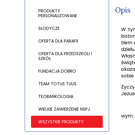
Opis
PRODUKTY
PERSONALIZOWANE
SŁODYCZE
W tym
bożon
OFERTA DLA PARAFII
tłem 
dzieł
OFERTA DLA PRZEDSZKOLI I
Włas
SZKÓŁ
świąt
okaza
FUNDACJA DOBRO
sobie
TEAM TOTUS TUUS
Życzy
Jezus
TEOBAŃKOLOGIA
WIELKIE ZAWIERZENIE NSPJ
wym.: 
WSZYSTKIE PRODUKTY