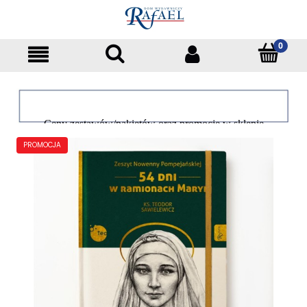
Ceny zestawów/pakietów oraz promocje w sklepie
dotyczą tylko klientów indywidualnych
PROMOCJA