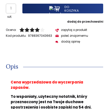
DO
KOSZYKA
szt.
dodaj do przechowalni
Ocena:
zapytaj o produkt
Kod produktu:
9788367043663
poleć znajomemu
dodaj opinię
Opis
Cena wyprzedażowa do wyczerpania
zapasów.
To wspaniały, użyteczny notatnik, który
przeznaczony jest na Twoje duchowe
spostrzeżenia i osobiste zapiski na 54 dni.