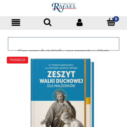
Ceny zestawów/pakietów oraz promocje w sklepie
dotyczą tylko klientów indywidualnych
PROMOCJA