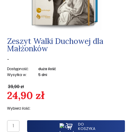
Zeszyt Walki Duchowej dla
Małżonków
-
Dostępność:
duża ilość
Wysyłka w:
5 dni
39,90 zł
24,90 zł
Wybierz ilość:
DO
KOSZYKA