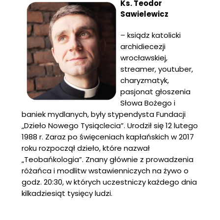
Ks. Teodor
Sawielewicz
– ksiądz katolicki
archidiecezji
wrocławskiej,
streamer, youtuber,
charyzmatyk,
pasjonat głoszenia
Słowa Bożego i
baniek mydlanych, były stypendysta Fundacji
„Dzieło Nowego Tysiąclecia”. Urodził się 12 lutego
1988 r. Zaraz po święceniach kapłańskich w 2017
roku rozpoczął dzieło, które nazwał
„Teobańkologia”. Znany głównie z prowadzenia
różańca i modlitw wstawienniczych na żywo o
godz. 20:30, w których uczestniczy każdego dnia
kilkadziesiąt tysięcy ludzi.