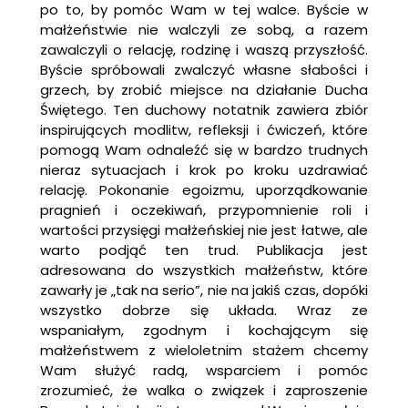
po to, by pomóc Wam w tej walce. Byście w
małżeństwie nie walczyli ze sobą, a razem
zawalczyli o relację, rodzinę i waszą przyszłość.
Byście spróbowali zwalczyć własne słabości i
grzech, by zrobić miejsce na działanie Ducha
Świętego. Ten duchowy notatnik zawiera zbiór
inspirujących modlitw, refleksji i ćwiczeń, które
pomogą Wam odnaleźć się w bardzo trudnych
nieraz sytuacjach i krok po kroku uzdrawiać
relację. Pokonanie egoizmu, uporządkowanie
pragnień i oczekiwań, przypomnienie roli i
wartości przysięgi małżeńskiej nie jest łatwe, ale
warto podjąć ten trud. Publikacja jest
adresowana do wszystkich małżeństw, które
zawarły je „tak na serio”, nie na jakiś czas, dopóki
wszystko dobrze się układa. Wraz ze
wspaniałym, zgodnym i kochającym się
małżeństwem z wieloletnim stażem chcemy
Wam służyć radą, wsparciem i pomóc
zrozumieć, że walka o związek i zaproszenie