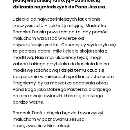
jedną wspaniałą funkcją – zdolnością
zbliżania najmłodszych do Pana Jezusa.
Dziecko od najwcześniejszych lat chłonie
rzeczywistość – także tę religijną. Maskotka
Baranka Teosia powstała po to, aby pomóc
maluchom wzrastać w wierze od
najwcześniejszych lat. Chcemy by wydarzyło się
to poprzez dobre, miłe i ciepłe skojarzenia z
modlitwą. Nasi mali ulubieńcy będą mogli
zabrać takiego przytulaka do kościoła lub na
modlitwę różańcową i dzięki temu czuć się
bezpiecznie w miejscach spotkania z Jezusem.
Pragniemy, by ta maskotka oddawała obraz
Pana Boga jako Dobrego Pasterza, biorącego
na ręce swoje owieczki, które są dla Niego
bardzo ważne.
Baranek Teoś z chęcią będzie towarzyszył
maluchom w poznawaniu Jezusa i
nawiązywaniu z Nim relacji.