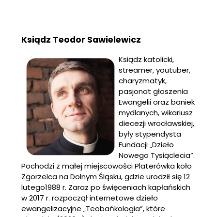
Ksiądz Teodor Sawielewicz
Ksiądz katolicki,
streamer, youtuber,
charyzmatyk,
pasjonat głoszenia
Ewangelii oraz baniek
mydlanych, wikariusz
diecezji wrocławskiej,
były stypendysta
Fundacji „Dzieło
Nowego Tysiąclecia”.
Pochodzi z małej miejscowości Platerówka koło
Zgorzelca na Dolnym Śląsku, gdzie urodził się 12
lutego1988 r. Zaraz po święceniach kapłańskich
w 2017 r. rozpoczął internetowe dzieło
ewangelizacyjne „Teobańkologia”, które