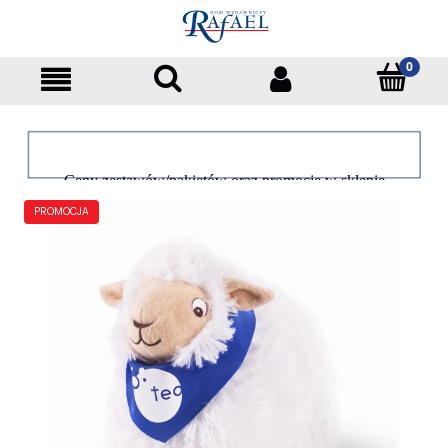
Ceny zestawów/pakietów oraz promocje w sklepie
dotyczą tylko klientów indywidualnych
PROMOCJA