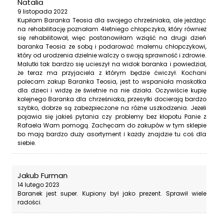
Natalia
9 listopada 2022
Kupiłam Baranka Teosia dla swojego chrześniaka, ale jeżdżąc
na rehabilitację poznałam 4letniego chłopczyka, który również
się rehabilitował, więc postanowiłam wziąść na drugi dzień
baranka Teosia ze sobą i podarować małemu chłopczykowi,
który od urodzenia dzielnie walczy o swoją sprawność i zdrowie.
Malutki tak bardzo się ucieszył na widok baranka i powiedział,
że teraz ma przyjaciela z którym będzie ćwiczył. Kochani
polecam zakup Baranka Teosia, jest to wspaniała maskotka
dla dzieci i widzę że świetnie na nie działa. Oczywiście kupię
kolejnego Baranka dla chrześniaka, przesyłki docierają bardzo
szybko, dobrze są zabezpieczone na różne uszkodzenia. Jeżeli
pojawia się jakieś pytania czy problemy bez kłopotu Panie z
Rafaela Wam pomogą. Zachęcam do zakupów w tym sklepie
bo mają bardzo duży asortyment i każdy znajdzie tu coś dla
siebie.
Jakub Furman
14 lutego 2023
Baranek jest super. Kupiony był jako prezent. Sprawił wiele
radości.