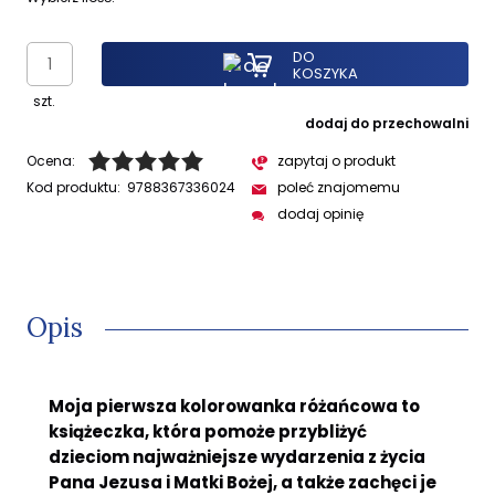
DO
KOSZYKA
szt.
dodaj do przechowalni
Ocena:
zapytaj o produkt
Kod produktu:
9788367336024
poleć znajomemu
dodaj opinię
Opis
Moja pierwsza kolorowanka różańcowa to
książeczka, która pomoże przybliżyć
dzieciom najważniejsze wydarzenia z życia
Pana Jezusa i Matki Bożej, a także zachęci je