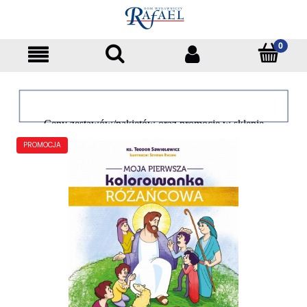
Ceny zestawów/pakietów oraz promocje w sklepie
dotyczą tylko klientów indywidualnych
PROMOCJA