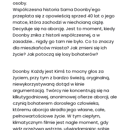
osoby.
Współczesna historia Sama Doonby'ego
przeplata się z opowieścią sprzed 40 lat o jego
matce, która zachodzi w niechcianą ciążę.
Decyduje się na aborcję. Jest to moment, kiedy
Doonby znika z historii współczesnej, a w
zasadzie... nigdy go tam nie było. Co to znaczy
dla mieszkańców miasta? Jak zmieni się ich
życie? Jak potoczą się losy bohaterów?
Doonby. Każdy jest Kimś to mocny głos za
życiem, przy tym z bardzo świeżą, oryginalną,
niewykorzystywaną dotąd w kinie
argumentacją. Twórcy nie koncentrują się na
kilkutygodniowej, anonimowej ofierze aborcji, ale
czynią bohaterem dorosłego człowieka,
któremu aborcja skradła jego własne, całe,
pełnowartościowe życie. W tym ciepłym,
klimatycznym filmie jest nagle moment, gdy
widz przeżywa wstrząs, uświadamiając sobie