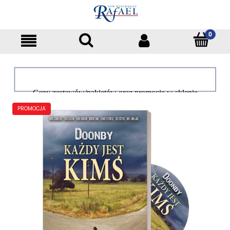
Ceny zestawów/pakietów oraz promocje w sklepie
dotyczą tylko klientów indywidualnych
PROMOCJA