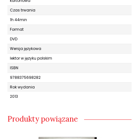
kartonowa
Czas trwania
1h 44min
Format
DVD
Wersja językowa
lektor w języku polskim
ISBN
9788375698282
Rok wydania
2013
Produkty powiązane