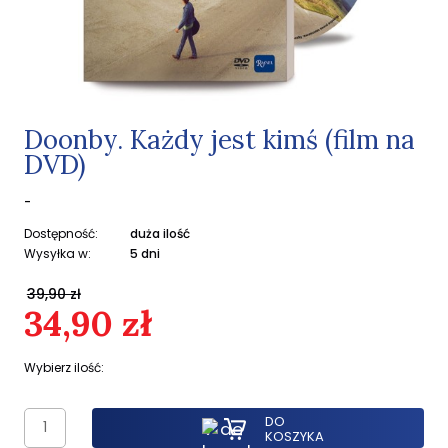
Doonby. Każdy jest kimś (film na
DVD)
-
Dostępność:
duża ilość
Wysyłka w:
5 dni
39,90 zł
34,90 zł
Wybierz ilość:
DO
KOSZYKA