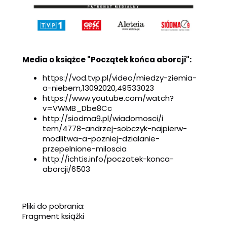
Media o książce "Początek końca aborcji":
https://vod.tvp.pl/video/miedz
y-ziemia-
a-niebem,13092020,
49533023
https://www.youtube.com/watch?
v=VWMB_Dbe8Cc
http://siodma9.pl/wiadomosci/i
tem/4778-andrzej-sobczyk-najpi
erw-
modlitwa-a-pozniej-dzialan
ie-
przepelnione-miloscia
http://ichtis.info/poczatek-konca-
aborcji/6503
Pliki do pobrania:
Fragment książki