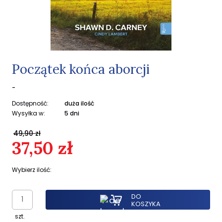
Początek końca aborcji
-
Dostępność:
duża ilość
Wysyłka w:
5 dni
49,90 zł
37,50 zł
Wybierz ilość:
DO
KOSZYKA
szt.