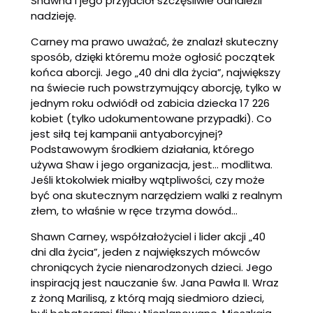
Shawna i jego przyjaciół szczęśliwie odnaleźli
nadzieję.
Carney ma prawo uważać, że znalazł skuteczny
sposób, dzięki któremu może ogłosić początek
końca aborcji. Jego „40 dni dla życia”, największy
na świecie ruch powstrzymujący aborcję, tylko w
jednym roku odwiódł od zabicia dziecka 17 226
kobiet (tylko udokumentowane przypadki). Co
jest siłą tej kampanii antyaborcyjnej?
Podstawowym środkiem działania, którego
używa Shaw i jego organizacja, jest... modlitwa.
Jeśli ktokolwiek miałby wątpliwości, czy może
być ona skutecznym narzędziem walki z realnym
złem, to właśnie w ręce trzyma dowód...
Shawn Carney, współzałożyciel i lider akcji „40
dni dla życia”, jeden z największych mówców
chroniących życie nienarodzonych dzieci. Jego
inspiracją jest nauczanie św. Jana Pawła II. Wraz
z żoną Marilisą, z którą mają siedmioro dzieci,