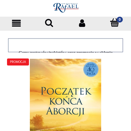
Ceny zestawów/pakietów oraz promocje w sklepie
dotyczą tylko klientów indywidualnych
PROMOCJA