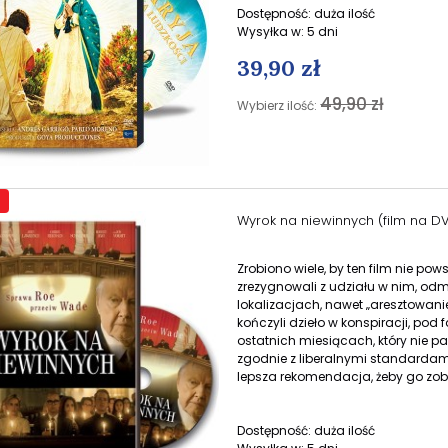
Dostępność:
duża ilość
Wysyłka w:
5 dni
39,90 zł
49,90 zł
Wybierz ilość:
Wyrok na niewinnych (film na D
Zrobiono wiele, by ten film nie pows
zrezygnowali z udziału w nim, od
lokalizacjach, nawet „aresztowani
kończyli dzieło w konspiracji, pod
ostatnich miesiącach, który nie p
zgodnie z liberalnymi standardami
lepsza rekomendacja, żeby go zo
Dostępność:
duża ilość