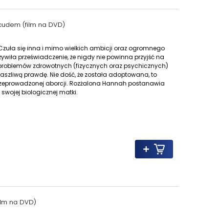
 cudem (film na DVD)
zuła się inna i mimo wielkich ambicji oraz ogromnego
 żywiła przeświadczenie, że nigdy nie powinna przyjść na
 problemów zdrowotnych (fizycznych oraz psychicznych)
raszliwą prawdę. Nie dość, że została adoptowana, to
 przeprowadzonej aborcji. Rozżalona Hannah postanawia
swojej biologicznej matki.
film na DVD)