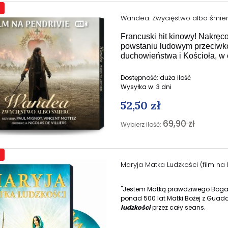
Wandea. Zwycięstwo albo śmierć
Francuski hit kinowy!
Nakręco
powstaniu ludowym przeciwko 
duchowieństwa i Kościoła, w ob
Dostępność:
duża ilość
Wysyłka w:
3 dni
52,50 zł
69,90 zł
Wybierz ilość:
Maryja Matka Ludzkości (film na
"Jestem Matką prawdziwego Boga, p
ponad 500 lat Matki Bożej z Guad
ludzkości
przez cały seans.