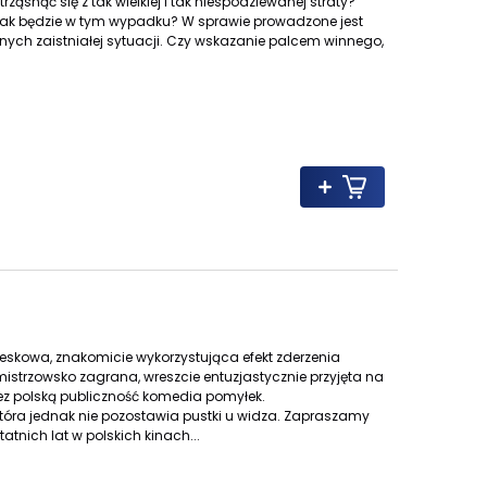
rząsnąć się z tak wielkiej i tak niespodziewanej straty?
zy tak będzie w tym wypadku? W sprawie prowadzone jest
nnych zaistniałej sytuacji. Czy wskazanie palcem winnego,
teskowa, znakomicie wykorzystująca efekt zderzenia
strzowsko zagrana, wreszcie entuzjastycznie przyjęta na
z polską publiczność komedia pomyłek.
 która jednak nie pozostawia pustki u widza. Zapraszamy
atnich lat w polskich kinach...