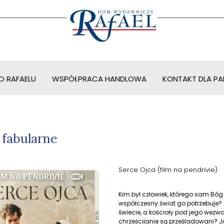
O RAFAELU
WSPÓŁPRACA HANDLOWA
KONTAKT DLA PAR
 fabularne
Serce Ojca (film na pendrivie)
Kim był człowiek, którego sam Bó
współczesny świat go potrzebuje? J
świecie, a kościoły pod jego wezw
chrześcijanie są prześladowani? Ja