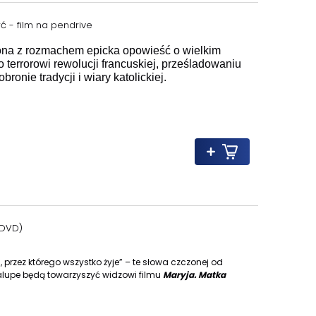
 - film na pendrive
na z rozmachem epicka opowieść o wielkim
terrorowi rewolucji francuskiej, prześladowaniu
ronie tradycji i wiary katolickiej.
 DVD)
rzez którego wszystko żyje” – te słowa czczonej od
alupe będą towarzyszyć widzowi filmu
Maryja. Matka