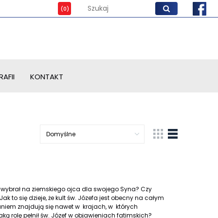
AFII
KONTAKT
g wybrał na ziemskiego ojca dla swojego Syna? Czy
ak to się dzieje, że kult św. Józefa jest obecny na całym
aniem znajdują się nawet w krajach, w których
ką rolę pełnił św. Józef w objawieniach fatimskich?