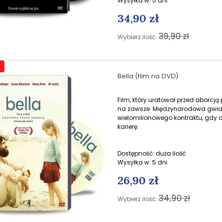
Wysyłka w:
5 dni
34,90 zł
39,90 zł
Wybierz ilość:
Bella (film na DVD)
Film, który uratował przed aborcją
na zawsze.
Międzynarodowa gwiazd
wielomilionowego kontraktu, gdy d
karierę.
Dostępność:
duża ilość
Wysyłka w:
5 dni
26,90 zł
34,90 zł
Wybierz ilość: