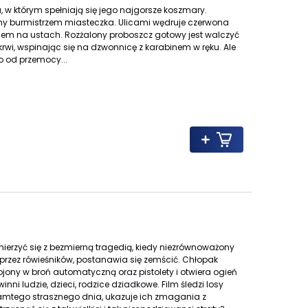
 w którym spełniają się jego najgorsze koszmary.
rany burmistrzem miasteczka. Ulicami wędruje czerwona
em na ustach. Rozżalony proboszcz gotowy jest walczyć
krwi, wspinając się na dzwonnicę z karabinem w ręku. Ale
o od przemocy...
ierzyć się z bezmierną tragedią, kiedy niezrównoważony
 przez rówieśników, postanawia się zemścić. Chłopak
jony w broń automatyczną oraz pistolety i otwiera ogień
ni ludzie, dzieci, rodzice dziadkowe. Film śledzi losy
ch tamtego strasznego dnia, ukazuje ich zmagania z