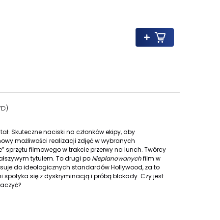
VD)
tał.
Skuteczne naciski na członków ekipy, aby
mowy możliwości realizacji zdjęć w wybranych
e” sprzętu filmowego w trakcie przerwy na lunch.
Twórcy
 fałszywym tytułem. To drugi po
Nieplanowanych
film w
asuje do ideologicznych standardów Hollywood, za to
 spotyka się z dyskryminacją i próbą blokady. Czy jest
baczyć?