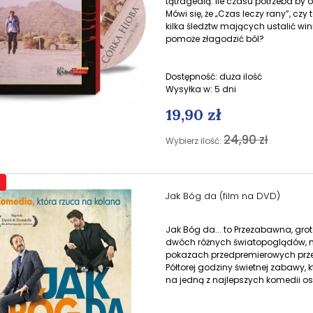
tątragedią. Ile czasu potrzeba by ot
Mówi się, że „Czas leczy rany”, c
kilka śledztw mających ustalić wi
pomoże złagodzić ból?
Dostępność:
duża ilość
Wysyłka w:
5 dni
19,90 zł
24,90 zł
Wybierz ilość:
Jak Bóg da (film na DVD)
Jak Bóg da... to Przezabawna, gro
dwóch różnych światopoglądów, mi
pokazach przedpremierowych prze
Półtorej godziny świetnej zabawy,
na jedną z najlepszych komedii ost