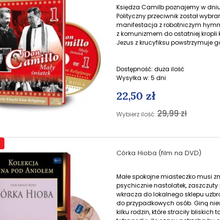
Księdza Camilb poznajemy w dniu,
Polityczny przeciwnik został wyb
manifestacja z robotniczym hymn
z komunizmem do ostatniej kropli 
Jezus z krucyfiksu powstrzymuje g
Dostępność:
duża ilość
Wysyłka w:
5 dni
22,50 zł
29,99 zł
Wybierz ilość:
Córka Hioba (film na DVD)
Małe spokojne miasteczko musi zm
psychicznie nastolatek, zaszczuty
wkracza do lokalnego sklepu uzbro
do przypadkowych osób. Giną niewin
kilku rodzin, które straciły bliski