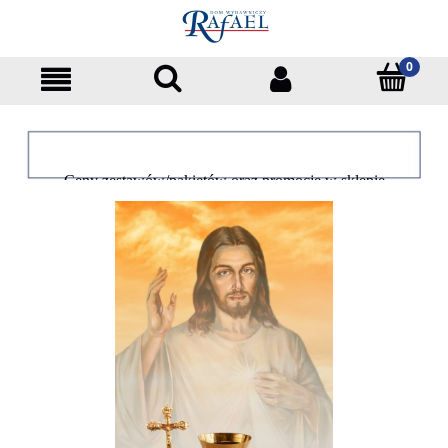
Ceny zestawów/pakietów oraz promocje w sklepie
dotyczą tylko klientów indywidualnych