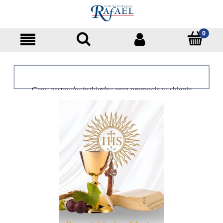
Ceny zestawów/pakietów oraz promocje w sklepie
dotyczą tylko klientów indywidualnych