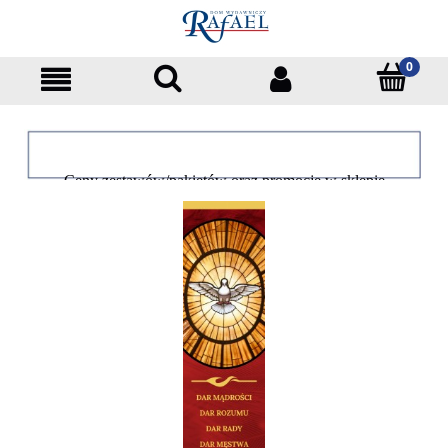
Ceny zestawów/pakietów oraz promocje w sklepie
dotyczą tylko klientów indywidualnych