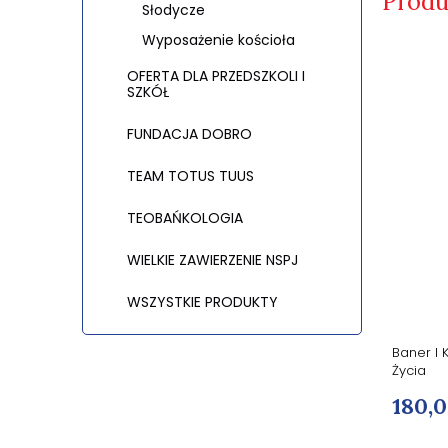
Produ
Słodycze
Wyposażenie kościoła
OFERTA DLA PRZEDSZKOLI I
SZKÓŁ
FUNDACJA DOBRO
TEAM TOTUS TUUS
TEOBAŃKOLOGIA
WIELKIE ZAWIERZENIE NSPJ
WSZYSTKIE PRODUKTY
Baner na Boże Ciało
Baner I
Życia
150,00 zł
180,0