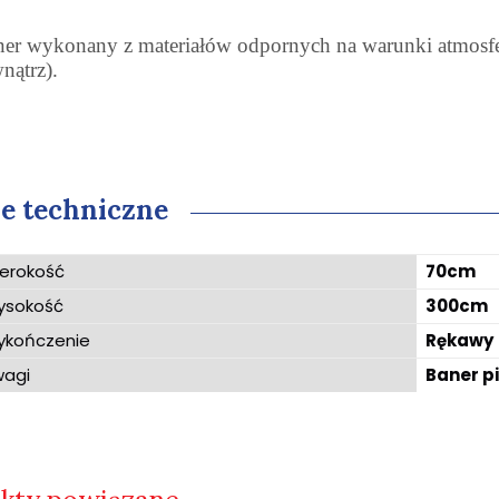
er wykonany z materiałów odpornych na warunki atmosfer
nątrz).
e techniczne
erokość
70cm
ysokość
300cm
kończenie
Rękawy
agi
Baner p