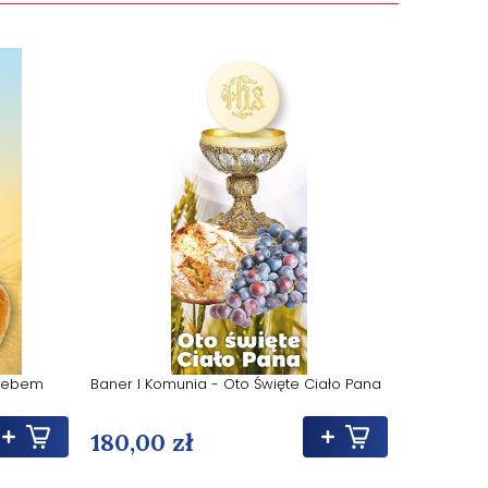
hlebem
Baner I Komunia - Oto Święte Ciało Pana
Baner I Ko
180,00 zł
180,00