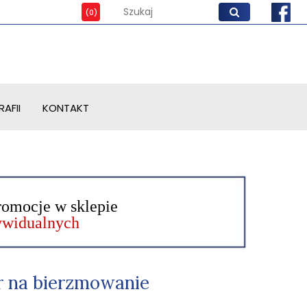
AFII
KONTAKT
romocje w sklepie
dywidualnych
r na bierzmowanie