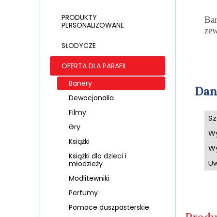
PRODUKTY
Ban
PERSONALIZOWANE
zew
SŁODYCZE
OFERTA DLA PARAFII
Banery
Dan
Dewocjonalia
Filmy
Sz
Gry
W
Książki
Wy
Książki dla dzieci i
Uw
młodzieży
Modlitewniki
Perfumy
Pomoce duszpasterskie