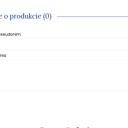
e o produkcie (0)
 pseudonim:
nia: