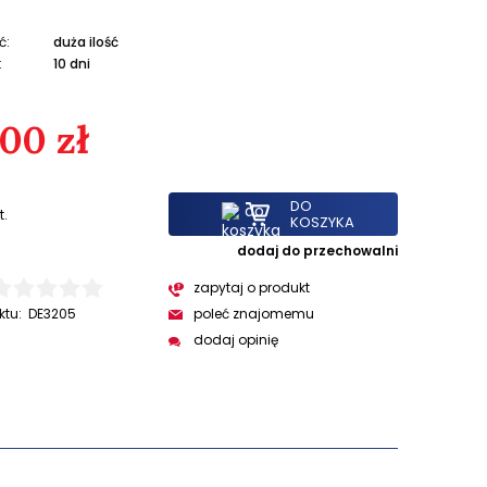
ć:
duża ilość
:
10 dni
,00 zł
DO
t.
KOSZYKA
dodaj do przechowalni
zapytaj o produkt
ktu:
DE3205
poleć znajomemu
dodaj opinię