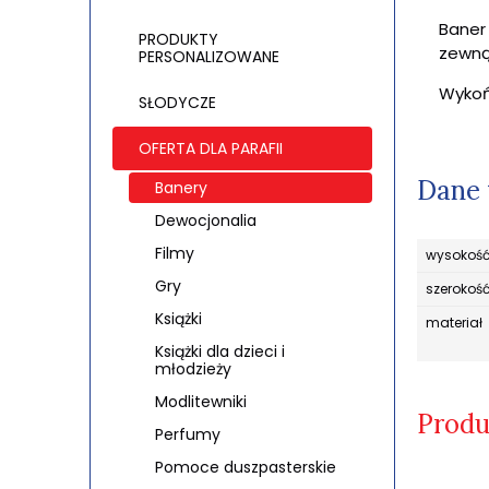
Baner
PRODUKTY
zewną
PERSONALIZOWANE
Wykoń
SŁODYCZE
OFERTA DLA PARAFII
Dane 
Banery
Dewocjonalia
Filmy
wysokoś
Gry
szerokoś
Książki
materiał
Książki dla dzieci i
młodzieży
Modlitewniki
Produ
Perfumy
Pomoce duszpasterskie