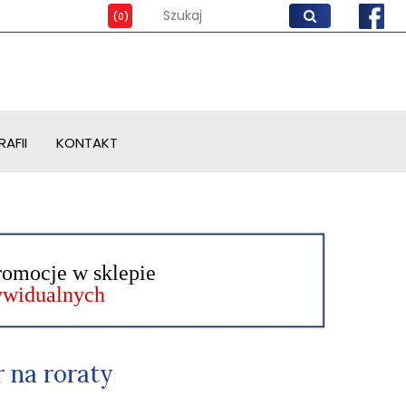
AFII
KONTAKT
romocje w sklepie
dywidualnych
 na roraty