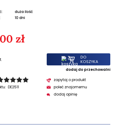
ć:
duża ilość
:
10 dni
,00 zł
DO
t.
KOSZYKA
dodaj do przechowalni
zapytaj o produkt
ktu:
DE2511
poleć znajomemu
dodaj opinię