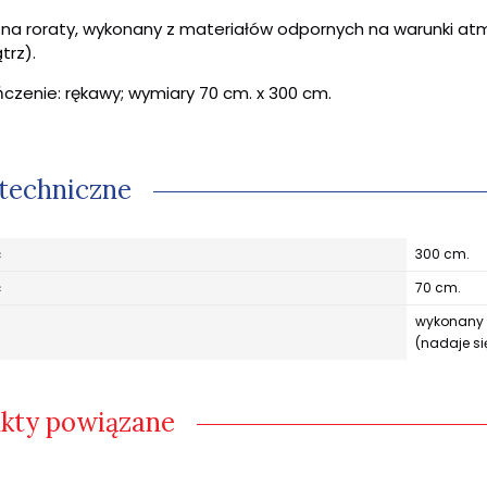
 na roraty, wykonany z materiałów odpornych na warunki at
trz).
czenie: rękawy; wymiary 70 cm. x 300 cm.
techniczne
ć
300 cm.
ć
70 cm.
wykonany 
(nadaje si
kty powiązane