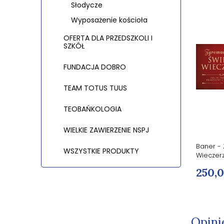
Słodycze
Wyposażenie kościoła
OFERTA DLA PRZEDSZKOLI I
SZKÓŁ
FUNDACJA DOBRO
TEAM TOTUS TUUS
TEOBAŃKOLOGIA
WIELKIE ZAWIERZENIE NSPJ
Baner - Zgromadzeni na Świętej
Baner -
WSZYSTKIE PRODUKTY
Wieczerzy
Wieczer
180,00 zł
250,0
Opini