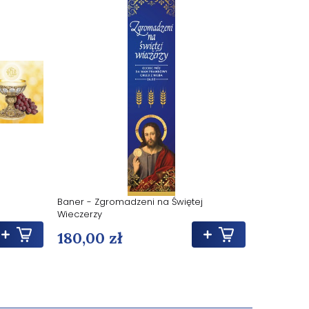
Baner - Zgromadzeni na Świętej
Baner Euch
Wieczerzy
180,00 zł
180,00