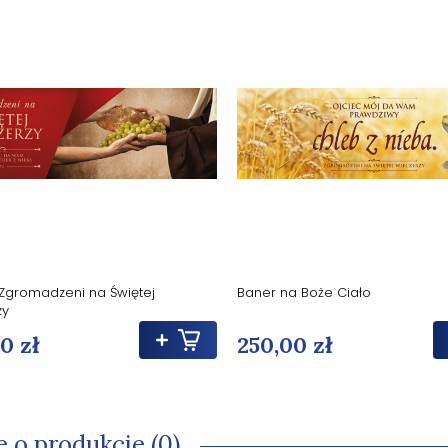
 Zgromadzeni na Świętej
Baner na Boże Ciało
zy
0 zł
250,00 zł
e o produkcie (0)