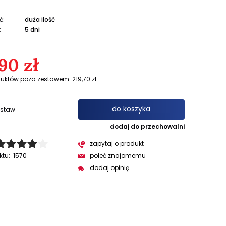
ć:
duża ilość
:
5 dni
90 zł
uktów poza zestawem: 219,70 zł
do koszyka
estaw
dodaj do przechowalni
zapytaj o produkt
ktu:
1570
poleć znajomemu
dodaj opinię