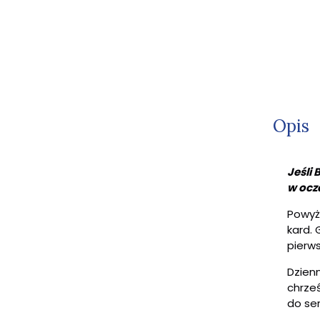
Opis
Jeśli
w ocz
Powyżs
kard.
pierws
Dzienn
chrześ
do ser