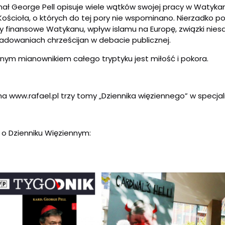
ał George Pell opisuje wiele wątków swojej pracy w Watykani
Kościoła, o których do tej pory nie wspominano. Nierzadko p
y finansowe Watykanu, wpływ islamu na Europę, związki nie
ladowaniach chrześcijan w debacie publicznej.
nym mianownikiem całego tryptyku jest miłość i pokora.
 na
www.rafael.pl
trzy tomy „Dziennika więziennego” w specjaln
 o Dzienniku Więziennym: