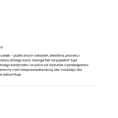
Y!
dręki – publicznych oskarżeń, śledztwa, procesu i
two, którego kard. George Pell nie popełnił! Sąd
etniego kardynała i oczyścił od zarzutów o przestępstwo
ierarchy nad niesprawiedliwością, ale i nadzieja dla
e zatriumfuje.