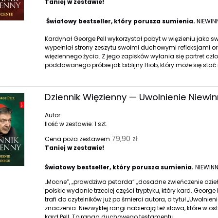
Taniej w zestawie!
Światowy bestseller, który porusza sumienia.
NIEWIN
Kardynał George Pell wykorzystał pobyt w więzieniu jako s
wypełniał strony zeszytu swoimi duchowymi refleksjami o
więziennego życia. Z jego zapisków wyłania się portret cz
poddawanego próbie jak biblijny Hiob, który może się sta
Dziennik Więzienny — Uwolnienie Niewi
Autor:
Ilość w zestawie:
1
szt.
79,90 zł
Cena poza zestawem
Taniej w zestawie!
Światowy bestseller, który porusza sumienia.
NIEWINN
„Mocne”, „prawdziwa petarda” „dosadne zwieńczenie dzieł
polskie wydanie trzeciej części tryptyku, który kard. George 
trafi do czytelników już po śmierci autora, a tytuł „Uwol
znaczenia. Niezwykłej rangi nabierają też słowa, które w os
kard Pell. To ranga duchowego testamentu.