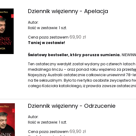
Dziennik więzienny - Apelacja
Autor:
Ilość w zestawie:
1
szt.
69,90 zł
Cena poza zestawem
Taniej w zestawie!
Światowy bestseller, który porusza sumienia.
NIEWINN
Ten ostateczny werdykt został wydany po czterech latach u
medialnego linczu – oraz ponad roku więzienia za przestęps
Najwyższy Australii ostatecznie całkowicie uniewinnił 78-l
na tle seksualnym. Było to nie tylko osobiste zwycięstwo h
całego Kościoła katolickiego, iż prawda zawsze ostateczni
Dziennik więzienny - Odrzucenie
Autor:
Ilość w zestawie:
1
szt.
69,90 zł
Cena poza zestawem