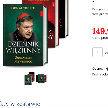
-
Dostępnoś
Wysyłka w
149,
Cena prod
z
Ocena:
Kod produ
kty w zestawie