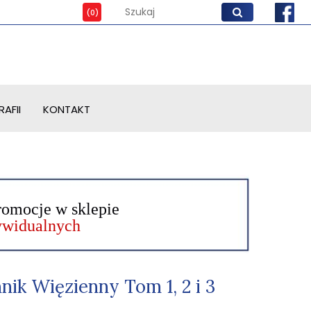
AFII
KONTAKT
romocje w sklepie
dywidualnych
nik Więzienny Tom 1, 2 i 3