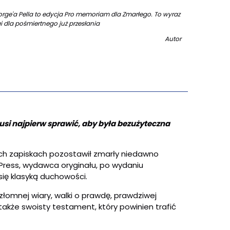
orge'a Pella to edycja Pro memoriam dla Zmarłego. To wyraz
 dla pośmiertnego już przesłania
Autor
usi najpierw sprawić, aby była bezużyteczna
oich zapiskach pozostawił zmarły niedawno
 Press, wydawca oryginału, po wydaniu
się klasyką duchowości.
złomnej wiary, walki o prawdę, prawdziwej
o także swoisty testament, który powinien trafić