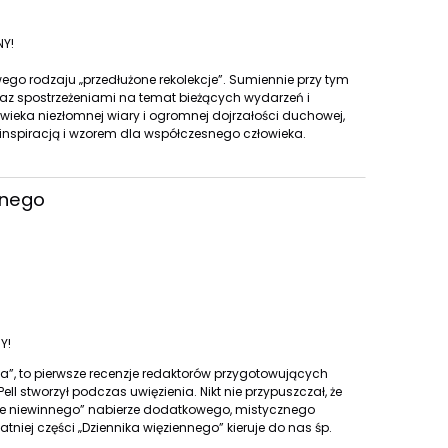
NY!
wego rodzaju „przedłużone rekolekcje”. Sumiennie przy tym
raz spostrzeżeniami na temat bieżących wydarzeń i
łowieka niezłomnej wiary i ogromnej dojrzałości duchowej,
ć inspiracją i wzorem dla współczesnego człowieka.
nnego
Y!
a”, to pierwsze recenzje redaktorów przygotowujących
Pell stworzył podczas uwięzienia. Nikt nie przypuszczał, że
nienie niewinnego” nabierze dodatkowego, mistycznego
tatniej części „Dziennika więziennego” kieruje do nas śp.