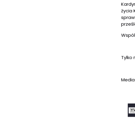
Kardyn
życia 
spraw
prześ
Wspól
Tylko
Media