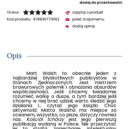
dodaj do przechowalni
Ocena:
zapytaj o produkt
Kod produktu:
9788367719162
poleć znajomemu
dodaj opinię
Opis
Matt Walsh to obecnie jeden z
najbardziej błyskotliwych publicystów w
Stanach Zjednoczonych. Jest mistrzem
brawurowych polemik i obnażania absurdów
współczesności. Jeśli chcemy świadomie
rozumieć walkę o dusze, a tym bardziej jeśli
chcemy w niej brać udział, warto śledzić jego
działania i... czytać jego książki. Choć
aktywność Matta Walsha ma miejsce za
oceanem, wszystko, co pisze, dotyczy również
nas.
Kościół tchórzy
jest jego pierwszą
publikacją wydaną w Polsce. Nie przeczytać
jej to strata, zaniechanie, intelektualny