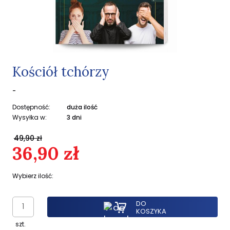
Kościół tchórzy
-
Dostępność:
duża ilość
Wysyłka w:
3 dni
49,90 zł
36,90 zł
Wybierz ilość:
DO
KOSZYKA
szt.