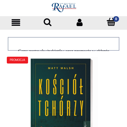
Ceny zestawów/pakietów oraz promocje w sklepie
dotyczą tylko klientów indywidualnych
PROMOCJA