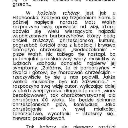
grzech...
W
Kościele tchórzy
jest jak u
Hitchcocka. Zaczyna się trzęsieniem ziemi, a
później napięcie narasta. Matt Walsh
rozpoczyna swą opowieść od wizji, której
obawia się wielu wierzących: najazdu
współczesnych barbarzyńców, którzy będą
chcieli zniszczyć chrześcijańską kulturę,
pogrzebać Kościół oraz z lubością i krwawo
ciemiężyć chrześcijan. „Niedoczekanie” –
pisze Walsh. Nic takiego nie nastąpi, bo
potencjalni prześladowcy wiary musieliby w
ludziach Zachodu odnaleźć najpierw jej
symptomy. „Załóżmy, że ci barbarzyńcy –
zwarci i gotowi, by mordować chrześcijan –
rzeczywiście by się u nas pojawili. Jakże
wielkie musiałoby być ich zdziwienie...” –
rozpoczyna swą wizję autor, wyliczając dalej
w efektownej tyradzie długą listę cech „wiary
bezobjawowej”, tak charakterystycznej dla
chrześcijan XXI wieku. Nie będzie ścinania
chrześcijańskich głów, konkluduje. Jako
chrześcijanie – w swej miałkości,
tchórzostwie, wycofaniu – staliśmy się...
niewarci prześladowań.
Tak kończy się pierwszy rozdział