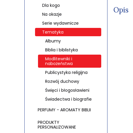
Dla kogo
Opis
Na okazje
Serie wydawnicze
Tematyka
Albumy
Biblia i biblistyka
Modlitewniki i
nabożeństwa
Publicystyka religijna
Rozwój duchowy
Święci i błogosławieni
Świadectwa i biografie
PERFUMY - AROMATY BIBLII
PRODUKTY
PERSONALIZOWANE