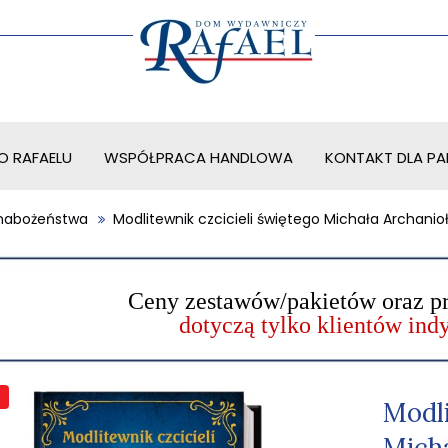
O RAFAELU
WSPÓŁPRACA HANDLOWA
KONTAKT DLA PAR
i nabożeństwa
Modlitewnik czcicieli świętego Michała Archanio
Ceny zestawów/pakietów oraz p
dotyczą tylko klientów in
Modli
Mich