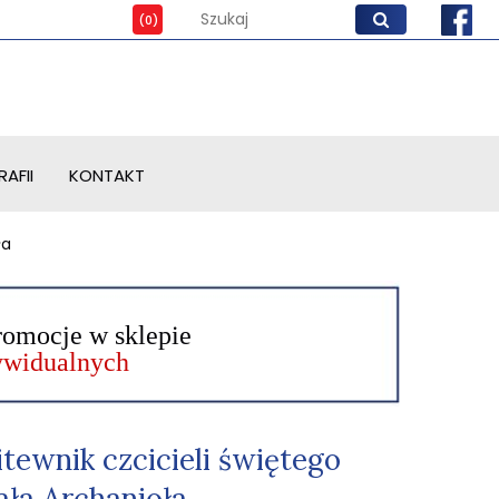
AFII
KONTAKT
ła
romocje w sklepie
dywidualnych
tewnik czcicieli świętego
ała Archanioła