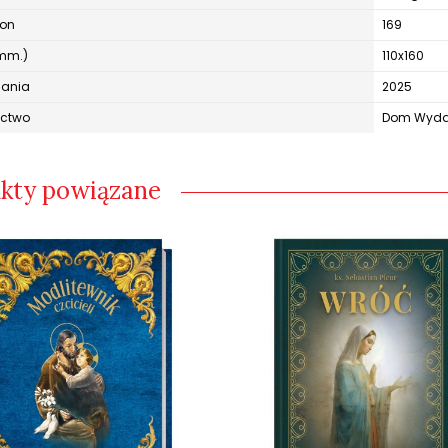
ron
169
mm.)
110x160
dania
2025
ctwo
Dom Wydaw
kty powiązane