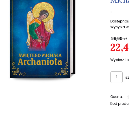
-
Dostępnoś
Wysyłka w
29,90 zł
22,4
Wybierz ilo
sz
Ocena:
Kod produ