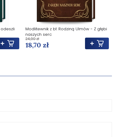
 odeszli
Modlitewnik z bł. Rodziną Ulmów - Z głębi
Modlitewni
naszych serc
Jerzego Po
24,90 zł
24,90 zł
zwyciężaj
18,70 zł
18,90 z