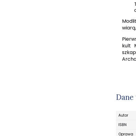
Modli
wiarą
Pierw
kult 
szkap
Archa
Dane 
Autor
ISBN
Oprawa