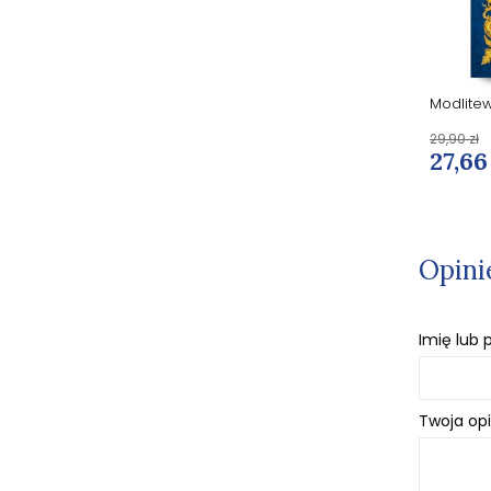
Modlitewnik za wstawiennictwem
Modlitew
Świętego Jana Pawła II
29,90 zł
29,90 zł
22,50 zł
27,66
Opini
Imię lub
Twoja opi