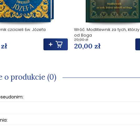
nik czcicieli św. Józefa
Wróć. Modlitewnik za tych, którzy
od Boga
29,90 zł
 zł
20,00 zł
e o produkcie (0)
 pseudonim:
nia: