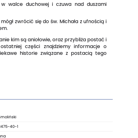
a w walce duchowej i czuwa nad duszami
mógł zwrócić się do św. Michała z ufnością i
em.
e kim są aniołowie, oraz przybliża postać i
ostatniej części znajdziemy informacje o
 ciekawe historie związane z postacią tego
Smoliński
8475-40-1
ana