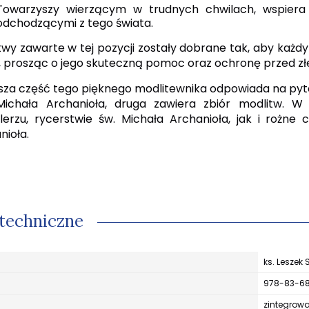
Towarzyszy wierzącym w trudnych chwilach, wspier
odchodzącymi z tego świata.
twy zawarte w tej pozycji zostały dobrane tak, aby każdy 
, prosząc o jego skuteczną pomoc oraz ochronę przed zł
sza część tego pięknego modlitewnika odpowiada na pytani
Michała Archanioła, druga zawiera zbiór modlitw. W 
lerzu, rycerstwie św. Michała Archanioła, jak i rożne
nioła.
techniczne
ks. Leszek 
978-83-6
zintegrow