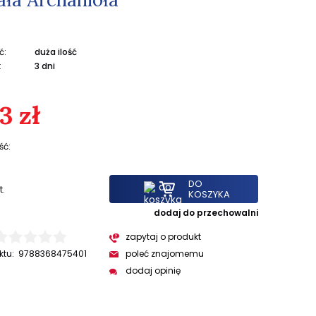
ć:
duża ilość
:
3 dni
3 zł
ść:
DO
t.
KOSZYKA
dodaj do przechowalni
zapytaj o produkt
ktu:
9788368475401
poleć znajomemu
dodaj opinię