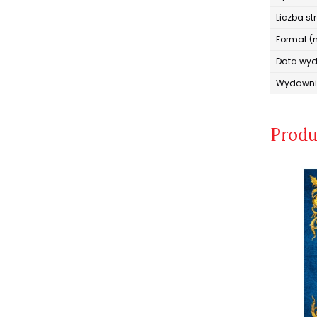
Liczba st
Format (
Data wy
Wydawni
Produ