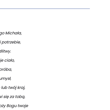
go Michała,
 potrzebie,
litwy.
e ciało,
 próba,
umysł,
lub twój kraj,
i się za tobą,
łoży Bogu twoje