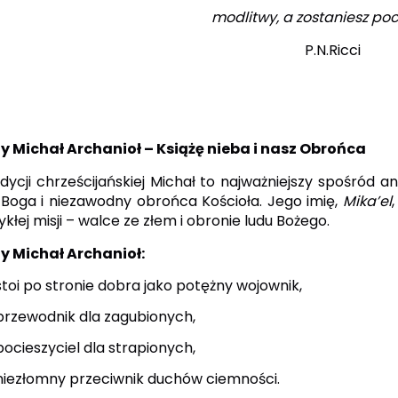
modlitwy, a zostaniesz poc
P.N.Ricci
y Michał Archanioł – Książę nieba i nasz
O
brońca
dycji chrześcijańskiej Michał to najważniejszy spośród a
 Boga i niezawodny obrońca Kościoła. Jego imię,
Mika’el
kłej misji – walce ze złem i obronie ludu Bożego.
y Michał Archanioł:
stoi po stronie dobra jako potężny wojownik,
przewodnik dla zagubionych,
pocieszyciel dla strapionych,
niezłomny przeciwnik duchów ciemności.