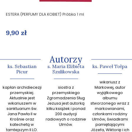
ESTERA (PERFUMY DLA KOBIET) Próbka 1 ml
9,90 zł
Autorzy
ks. Sebastian
s. Maria Elżbieta
ks. Paweł Tołpa
Picur
Szulikowska
abp Gr
wikariusz z
kapłan archidiecezji
siostra z
Markowej, autor
zn
przemyskiej.
przemyskiego
wyjątkowego
kaznodz
Aktualnie jest
Zgromadzenia Sług
albumu
książek
wikariuszem w
Jezusa jest autorką
stworzonego wraz z
sanktuarium św.
kilku książek i ponad
markowianami,
przew
Jana Pawła II w
200 audycji
członkami rodziny
zespoł
Krośnie oraz
radiowych o rodzinie
Ulmów, świadkami
Ewan
katechetą w
Ulmów.
pamiętającymi
tamtejszym II LO.
Józefa, Wiktorię i ich