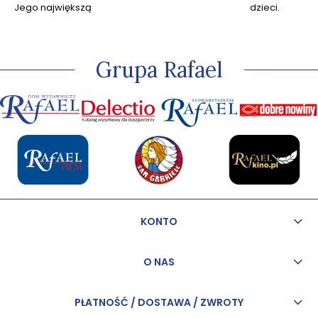
Jego największą
dzieci.
pasją jest
kapłaństwo, przez
które w sposób
szczególny może
Grupa Rafael
odkrywać miłość
Jezusa.
KONTO
O NAS
PŁATNOŚĆ / DOSTAWA / ZWROTY