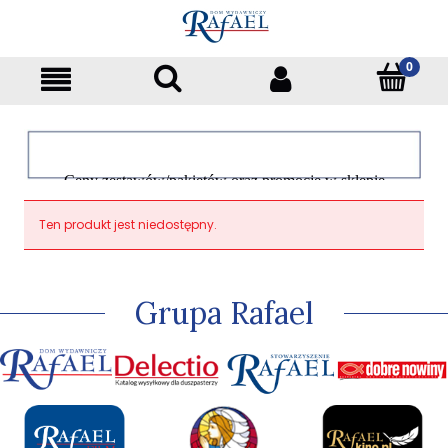
Ceny zestawów/pakietów oraz promocje w sklepie
dotyczą tylko klientów indywidualnych
Ten produkt jest niedostępny.
Grupa Rafael