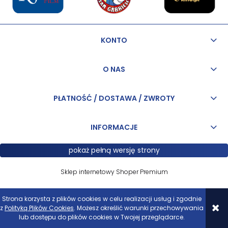
KONTO
O NAS
PŁATNOŚĆ / DOSTAWA / ZWROTY
INFORMACJE
pokaż pełną wersję strony
Sklep internetowy Shoper Premium
Strona korzysta z plików cookies w celu realizacji usług i zgodnie
z
Polityką Plików Cookies
. Możesz określić warunki przechowywania
lub dostępu do plików cookies w Twojej przeglądarce.